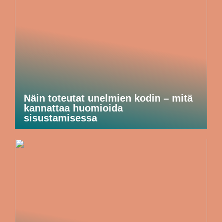
Näin toteutat unelmien kodin – mitä
kannattaa huomioida
sisustamisessa