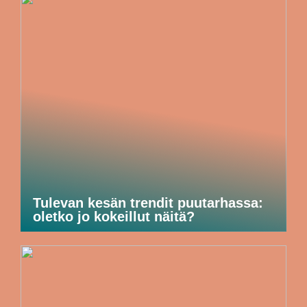
Tulevan kesän trendit puutarhassa:
oletko jo kokeillut näitä?