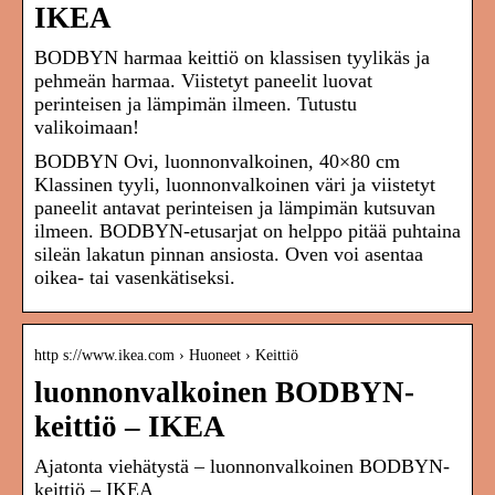
IKEA
BODBYN harmaa keittiö on klassisen tyylikäs ja
pehmeän harmaa. Viistetyt paneelit luovat
perinteisen ja lämpimän ilmeen. Tutustu
valikoimaan!
BODBYN Ovi, luonnonvalkoinen, 40×80 cm
Klassinen tyyli, luonnonvalkoinen väri ja viistetyt
paneelit antavat perinteisen ja lämpimän kutsuvan
ilmeen. BODBYN-etusarjat on helppo pitää puhtaina
sileän lakatun pinnan ansiosta. Oven voi asentaa
oikea- tai vasenkätiseksi.
http s://www.ikea.com › Huoneet › Keittiö
luonnonvalkoinen BODBYN-
keittiö – IKEA
Ajatonta viehätystä – luonnonvalkoinen BODBYN-
keittiö – IKEA