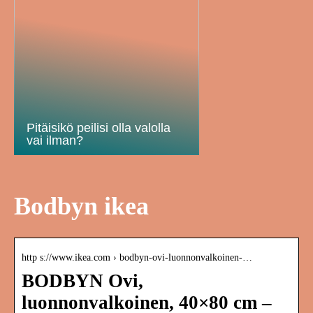
Pitäisikö peilisi olla valolla
vai ilman?
Bodbyn ikea
http s://www.ikea.com › bodbyn-ovi-luonnonvalkoinen-…
BODBYN Ovi,
luonnonvalkoinen, 40×80 cm –