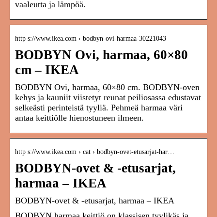
vaaleutta ja lämpöä.
http s://www.ikea.com › bodbyn-ovi-harmaa-30221043
BODBYN Ovi, harmaa, 60×80
cm – IKEA
BODBYN Ovi, harmaa, 60×80 cm. BODBYN-oven
kehys ja kauniit viistetyt reunat peiliosassa edustavat
selkeästi perinteistä tyyliä. Pehmeä harmaa väri
antaa keittiölle hienostuneen ilmeen.
http s://www.ikea.com › cat › bodbyn-ovet-etusarjat-har…
BODBYN-ovet & -etusarjat,
harmaa – IKEA
BODBYN-ovet & -etusarjat, harmaa – IKEA
BODBYN harmaa keittiö on klassisen tyylikäs ja