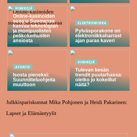
VINKKEJÄ
Online-kasinoiden
suosio Suomessa
ELEKTRONIIKKA
kasvaa teknologian
ja monipuolisten
Pylväsporakone on
pelikokemusten
elektroniikkaharrast
ansiosta
ajan paras kaveri
VINKKEJÄ
ASUNTO
Tulevan kesän
Isosta pieneksi:
trendit puutarhassa:
Suunnitteluohjeita
oletko jo kokeillut
muuttoon
näitä?
Julkkispariskunnat Mika Pohjonen ja Heidi Pakarinen:
Lapset ja Elämäntyylit