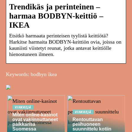
Trendikäs ja perinteinen –
harmaa BODBYN-keittiö –
IKEA
Etsitkö harmaata perinteisen tyylistä keittiötä?
Harkitse harmaita BODBYN-keittiön ovia, joissa on
kauniisti viistetyt reunat, jotka antavat keittiölle
hienostuneen ilmeen.
Keywords: bodbyn ikea
VINKKEJÄ
VINKKEJÄ
Miten online-kasinot
ovat vakiinnuttaneet
Rentouttavan
paikkansa
pelihuoneen
Suomessa
suunnittelu kotiin