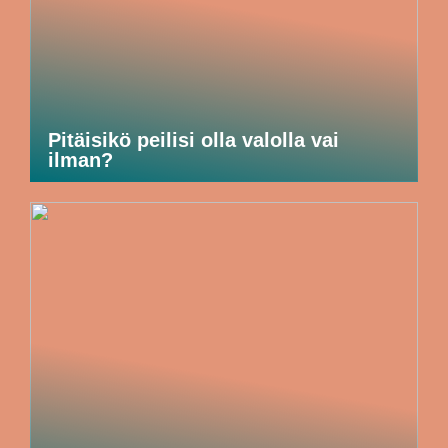
Pitäisikö peilisi olla valolla vai
ilman?