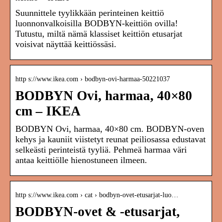
Suunnittele tyylikkään perinteinen keittiö
luonnonvalkoisilla BODBYN-keittiön ovilla!
Tutustu, miltä nämä klassiset keittiön etusarjat
voisivat näyttää keittiössäsi.
http s://www.ikea.com › bodbyn-ovi-harmaa-50221037
BODBYN Ovi, harmaa, 40×80
cm – IKEA
BODBYN Ovi, harmaa, 40×80 cm. BODBYN-oven
kehys ja kauniit viistetyt reunat peiliosassa edustavat
selkeästi perinteistä tyyliä. Pehmeä harmaa väri
antaa keittiölle hienostuneen ilmeen.
http s://www.ikea.com › cat › bodbyn-ovet-etusarjat-luo…
BODBYN-ovet & -etusarjat,