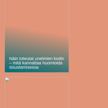
Näin toteutat unelmien kodin
– mitä kannattaa huomioida
sisustamisessa