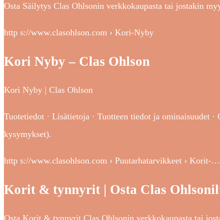
Osta Säilytys Clas Ohlsonin verkkokaupasta tai jostakin m
http s://www.clasohlson.com › Kori-Nyby
Kori Nyby – Clas Ohlson
Kori Nyby | Clas Ohlson
Tuotetiedot · Lisätietoja · Tuotteen tiedot ja ominaisuudet · 
kysymykset).
http s://www.clasohlson.com › Puutarhatarvikkeet › Korit-…
Korit & tynnyrit | Osta Clas Ohlsonil
Osta Korit & tynnyrit Clas Ohlsonin verkkokaupasta tai jo