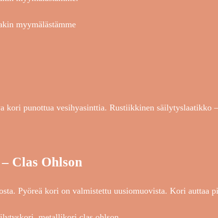
ostakin myymälästämme
a kori punottua vesihyasinttia. Rustiikkinen säilytyslaatikko –
a – Clas Ohlson
osta. Pyöreä kori on valmistettu uusiomuovista. Kori auttaa p
ilytyskori, metallikori clas ohlson