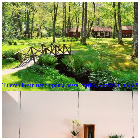
Tulevan kesän trendit puutarhassa: oletko jo kokeillut näitä?