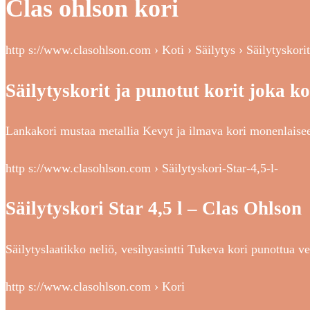
Clas ohlson kori
http s://www.clasohlson.com › Koti › Säilytys › Säilytyskorit
Säilytyskorit ja punotut korit joka k
Lankakori mustaa metallia Kevyt ja ilmava kori monenlaisee
http s://www.clasohlson.com › Säilytyskori-Star-4,5-l-
Säilytyskori Star 4,5 l – Clas Ohlson
Säilytyslaatikko neliö, vesihyasintti Tukeva kori punottua ve
http s://www.clasohlson.com › Kori