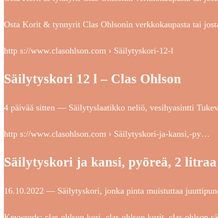
Osta Korit & tynnyrit Clas Ohlsonin verkkokaupasta tai j
http s://www.clasohlson.com › Säilytyskori-12-l
Säilytyskori 12 l – Clas Ohlson
4 päivää sitten — Säilytyslaatikko neliö, vesihyasintti Tukev
http s://www.clasohlson.com › Säilytyskori-ja-kansi,-py…
Säilytyskori ja kansi, pyöreä, 2 litra
16.10.2022 — Säilytyskori, jonka pinta muistuttaa juuttipun
Keywords: clas ohlson kori, clas ohlson korit, clas ohlson sä