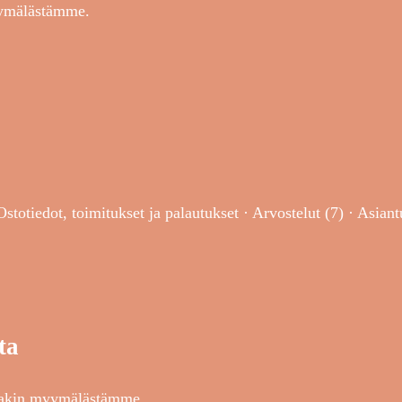
yymälästämme.
Ostotiedot, toimitukset ja palautukset · Arvostelut (7) · Asiant
ta
stakin myymälästämme.