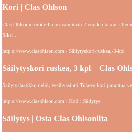
Kori | Clas Ohlson
Clas Ohlsonin tuotteilla on vähintään 2 vuoden takuu. Olemm
Siksi …
http s://www.clasohlson.com › Säilytyskori-ruskea,-3-kpl
Säilytyskori ruskea, 3 kpl – Clas Ohl
Säilytyslaatikko neliö, vesihyasintti Tukeva kori punottua ve
http s://www.clasohlson.com › Koti › Säilytys
Säilytys | Osta Clas Ohlsonilta