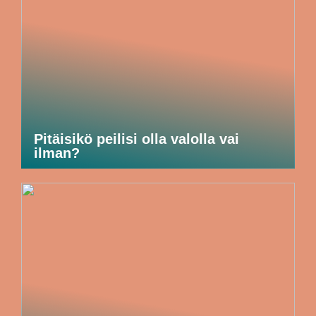
Pitäisikö peilisi olla valolla vai
ilman?