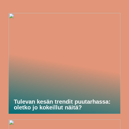
Tulevan kesän trendit puutarhassa:
oletko jo kokeillut näitä?