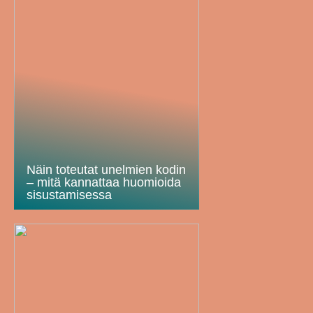
Näin toteutat unelmien kodin
– mitä kannattaa huomioida
sisustamisessa