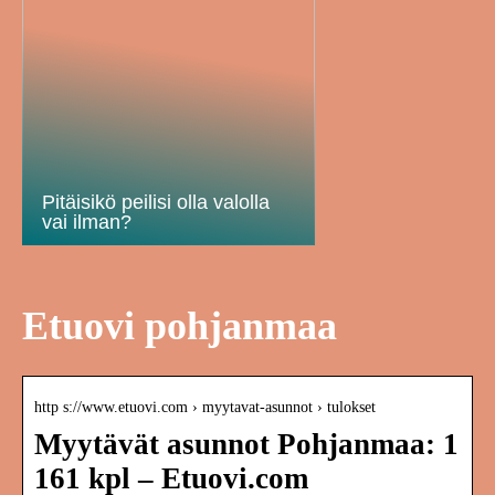
Pitäisikö peilisi olla valolla
vai ilman?
Etuovi pohjanmaa
http s://www.etuovi.com › myytavat-asunnot › tulokset
Myytävät asunnot Pohjanmaa: 1
161 kpl – Etuovi.com