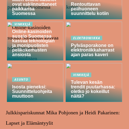
ovat vakiinnuttaneet
Rentouttavan
paikkansa
pelihuoneen
Suomessa
suunnittelu kotiin
VINKKEJÄ
Online-kasinoiden
suosio Suomessa
ELEKTRONIIKKA
kasvaa teknologian
ja monipuolisten
Pylväsporakone on
pelikokemusten
elektroniikkaharrast
ansiosta
ajan paras kaveri
VINKKEJÄ
ASUNTO
Tulevan kesän
Isosta pieneksi:
trendit puutarhassa:
Suunnitteluohjeita
oletko jo kokeillut
muuttoon
näitä?
Julkkispariskunnat Mika Pohjonen ja Heidi Pakarinen:
Lapset ja Elämäntyylit