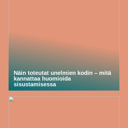
Näin toteutat unelmien kodin – mitä
kannattaa huomioida
sisustamisessa