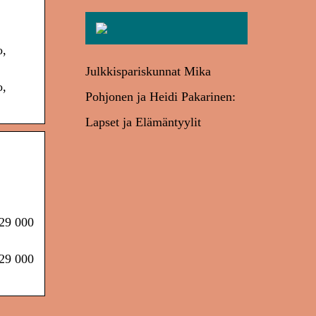
o,
Julkkispariskunnat Mika
o,
Pohjonen ja Heidi Pakarinen:
Lapset ja Elämäntyylit
229 000
229 000