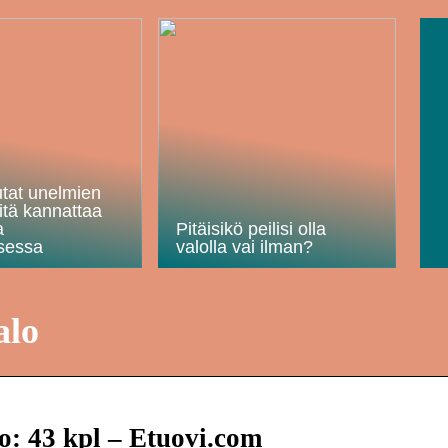
utat unelmien
itä kannattaa
a
Pitäisikö peilisi olla
sessa
valolla vai ilman?
alo
o: 43 kpl – Etuovi.com