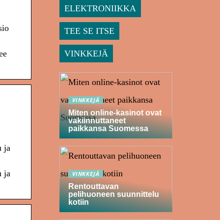
ELEKTRONIIKKA
sio
TEE SE ITSE
VINKKEJÄ
ee
VINKKEJÄ
Miten online-kasinot ovat
vakiinnuttaneet
paikkansa Suomessa
 ja
 ja
VINKKEJÄ
Rentouttavan
pelihuoneen suunnittelu
kotiin