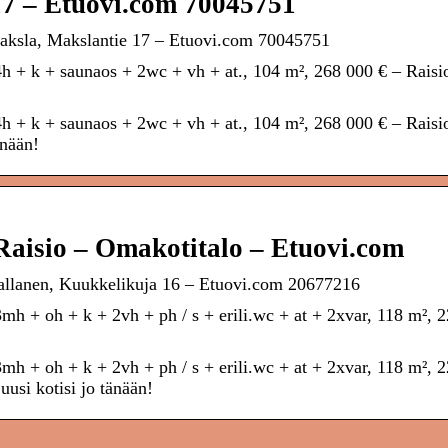
17 – Etuovi.com 70045751
aksla, Makslantie 17 – Etuovi.com 70045751
h + k + saunaos + 2wc + vh + at., 104 m², 268 000 € – Raisi
h + k + saunaos + 2wc + vh + at., 104 m², 268 000 € – Raisi
änään!
Raisio – Omakotitalo – Etuovi.com
allanen, Kuukkelikuja 16 – Etuovi.com 20677216
h + oh + k + 2vh + ph / s + erili.wc + at + 2xvar, 118 m², 
h + oh + k + 2vh + ph / s + erili.wc + at + 2xvar, 118 m², 
usi kotisi jo tänään!