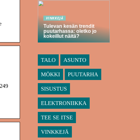
VINKKEJÄ
e
Tulevan kesän trendit
puutarhassa: oletko jo
kokeillut näitä?
TALO
ASUNTO
MÖKKI
PUUTARHA
 249
SISUSTUS
ELEKTRONIIKKA
TEE SE ITSE
VINKKEJÄ