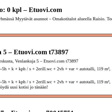
o: 0 kpl – Etuovi.com
ryhmässä Myytävät asunnot – Omakotitalot alueella Raisio. Te
a 5 – Etuovi.com t73897
eskusta, Venlankuja 5 – Etuovi.com t73897
5h + k + kph / s + 2erill.wc + 2vh + var + autotalli, 119 m²,
h + k + kph / s + 2erill.wc + 2vh + var + autotalli, 119 m²,
ydä uusi kotisi jo tänään!