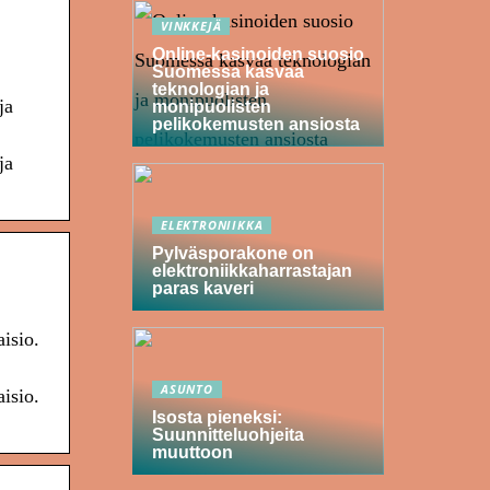
VINKKEJÄ
Online-kasinoiden suosio
Suomessa kasvaa
teknologian ja
ja
monipuolisten
pelikokemusten ansiosta
ja
ELEKTRONIIKKA
Pylväsporakone on
elektroniikkaharrastajan
paras kaveri
isio.
ASUNTO
isio.
Isosta pieneksi:
Suunnitteluohjeita
muuttoon