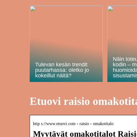
Näin tote
Tulevan kesän trendit
kodin – m
puutarhassa: oletko jo
huomioid
kokeillut näitä?
sisustami
Etuovi raisio omakotit
http s://www.etuovi.com › raisio › omakotitalo
Myytävät omakotitalot Raisi