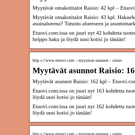
Myytävät omakotitalot Raisio: 42 kpl – Etuov
Myytävät omakotitalot Raisio: 43 kpl. Hakueh
asuinalueena? Tutustu alueeseen ja asuntomar
Etuovi.com:issa on juuri nyt 42 kohdetta tuot
helppo haku ja löydä uusi kotisi jo tänään!
http s://www.etuovi.com › myytavat-asunnot › raisio
Myytävät asunnot Raisio: 16
Myytävät asunnot Raisio: 162 kpl – Etuovi.c
Etuovi.com:issa on juuri nyt 163 kohdetta tuo
löydä uusi kotisi jo tänään!
Etuovi.com:issa on juuri nyt 162 kohdetta tuo
löydä uusi kotisi jo tänään!
http s://www.etuovi.com › myytavat-asunnot › raisio