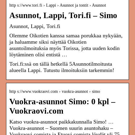
http s://www.tori.fi › Lappi › Asunnot ja tontit › Asunnot
Asunnot, Lappi, Tori.fi – Simo
Asunnot, Lappi, Tori.fi
Olemme Oikotien kanssa samaa porukkaa nykyään,
ja haluamme siksi näyttää Oikotien
asuntoilmoituksia myös Torissa, jotta uuden kodin
löytäminen olisi entistä …
Tori.fi:ssä on tällä hetkellä 5Asunnotilmoitusta
alueella Lappi. Tutustu ilmoituksiin tarkemmin!
http s://www.vuokraovi.com › vuokra-asunnot › simo
Vuokra-asunnot Simo: 0 kpl –
Vuokraovi.com
Katso vuokra-asunnot paikkakunnalla Simo! …
Vuokra-asunnot – Suomen suurin asuntohaku –
Vuokraovi.comista ja Etuovi.comista löydät yli 75