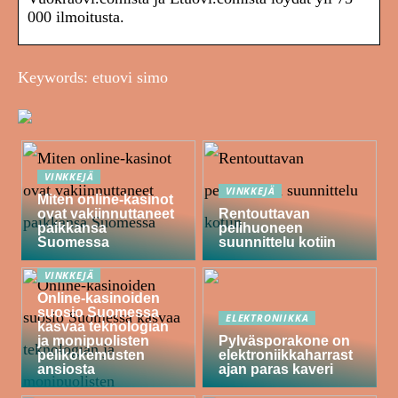
000 ilmoitusta.
Keywords: etuovi simo
VINKKEJÄ
VINKKEJÄ
Miten online-kasinot
ovat vakiinnuttaneet
Rentouttavan
paikkansa
pelihuoneen
Suomessa
suunnittelu kotiin
VINKKEJÄ
Online-kasinoiden
suosio Suomessa
ELEKTRONIIKKA
kasvaa teknologian
ja monipuolisten
Pylväsporakone on
pelikokemusten
elektroniikkaharrast
ansiosta
ajan paras kaveri