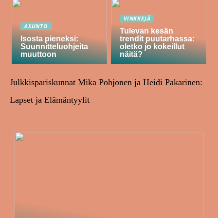
VINKKEJÄ
ASUNTO
Tulevan kesän
Isosta pieneksi:
trendit puutarhassa:
Suunnitteluohjeita
oletko jo kokeillut
muuttoon
näitä?
Julkkispariskunnat Mika Pohjonen ja Heidi Pakarinen:
Lapset ja Elämäntyylit