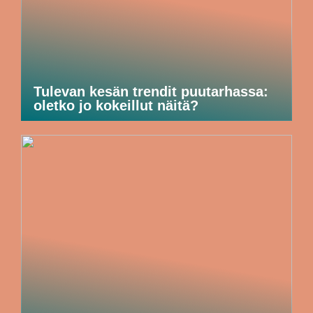
Tulevan kesän trendit puutarhassa:
oletko jo kokeillut näitä?