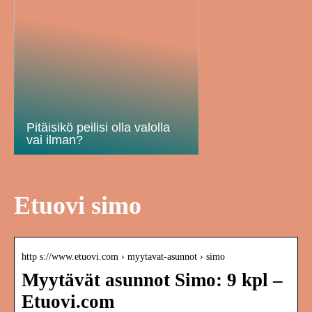
Pitäisikö peilisi olla valolla
vai ilman?
Etuovi simo
http s://www.etuovi.com › myytavat-asunnot › simo
Myytävät asunnot Simo: 9 kpl –
Etuovi.com