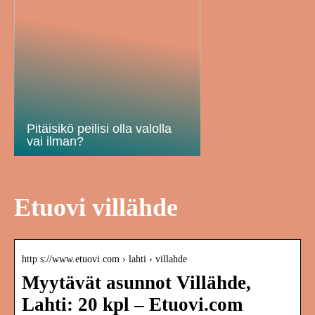
Pitäisikö peilisi olla valolla
vai ilman?
Etuovi villähde
http s://www.etuovi.com › lahti › villahde
Myytävät asunnot Villähde,
Lahti: 20 kpl – Etuovi.com