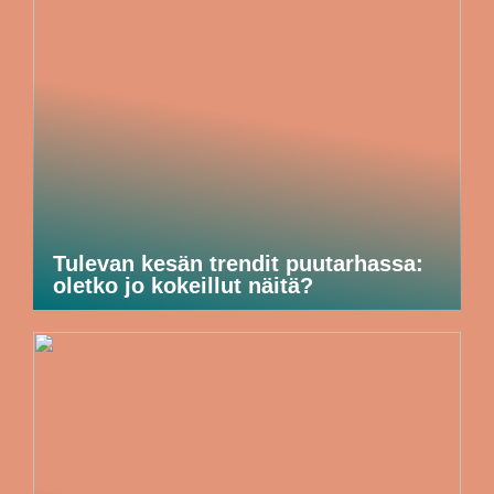
Tulevan kesän trendit puutarhassa:
oletko jo kokeillut näitä?