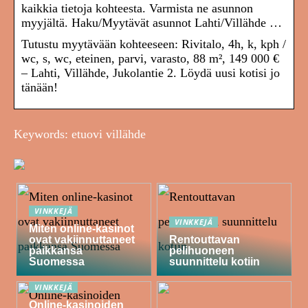
kaikkia tietoja kohteesta. Varmista ne asunnon
myyjältä. Haku/Myytävät asunnot Lahti/Villähde …
Tutustu myytävään kohteeseen: Rivitalo, 4h, k, kph /
wc, s, wc, eteinen, parvi, varasto, 88 m², 149 000 €
– Lahti, Villähde, Jukolantie 2. Löydä uusi kotisi jo
tänään!
Keywords: etuovi villähde
VINKKEJÄ
VINKKEJÄ
Miten online-kasinot
ovat vakiinnuttaneet
Rentouttavan
paikkansa
pelihuoneen
Suomessa
suunnittelu kotiin
VINKKEJÄ
Online-kasinoiden