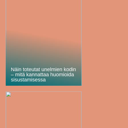
Näin toteutat unelmien kodin
– mitä kannattaa huomioida
sisustamisessa