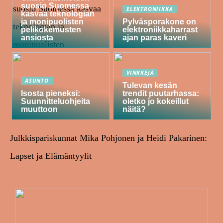
suosio Suomessa
ELEKTRONIIKKA
kasvaa teknologian
ja monipuolisten
Pylväsporakone on
pelikokemusten
elektroniikkaharrast
ansiosta
ajan paras kaveri
VINKKEJÄ
ASUNTO
Tulevan kesän
Isosta pieneksi:
trendit puutarhassa:
Suunnitteluohjeita
oletko jo kokeillut
muuttoon
näitä?
Julkkispariskunnat Mika Pohjonen ja Heidi Pakarinen:
Lapset ja Elämäntyylit