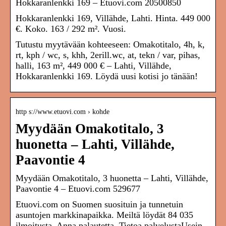
Hokkaranlenkki 169 – Etuovi.com 20500850
Hokkaranlenkki 169, Villähde, Lahti. Hinta. 449 000
€. Koko. 163 / 292 m². Vuosi.
Tutustu myytävään kohteeseen: Omakotitalo, 4h, k,
rt, kph / wc, s, khh, 2erill.wc, at, tekn / var, pihas,
halli, 163 m², 449 000 € – Lahti, Villähde,
Hokkaranlenkki 169. Löydä uusi kotisi jo tänään!
http s://www.etuovi.com › kohde
Myydään Omakotitalo, 3
huonetta – Lahti, Villähde,
Paavontie 4
Myydään Omakotitalo, 3 huonetta – Lahti, Villähde,
Paavontie 4 – Etuovi.com 529677
Etuovi.com on Suomen suosituin ja tunnetuin
asuntojen markkinapaikka. Meiltä löydät 84 035
ilmoitusta. Anna palautetta. Tietoa palvelustaUsein