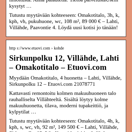
kysytyt …
Tutustu myytävään kohteeseen: Omakotitalo, 3h, k,
kph, vh, pukuhuone, wc, 108 m², 89 000 € – Lahti,
Villähde, Paavontie 4. Löydä uusi kotisi jo tänään!
http s://www.etuovi.com › kohde
Sirkunpolku 12, Villähde, Lahti
– Omakotitalo – Etuovi.com
Myydään Omakotitalo, 4 huonetta – Lahti, Villähde,
Sirkunpolku 12 – Etuovi.com 21078771
Kattavasti remontoitu kolmen makuuhuoneen talo
rauhalliselta Villähteeltä. Sisältä löytyy kolme
makuuhuonetta, tilava, moderni tupakeittiö, ja
kylpytilat …
Tutustu myytävään kohteeseen: Omakotitalo, 4h, k,
kph, s, wc, vh, 92 m², 149 500 € – Lahti, Villähde,