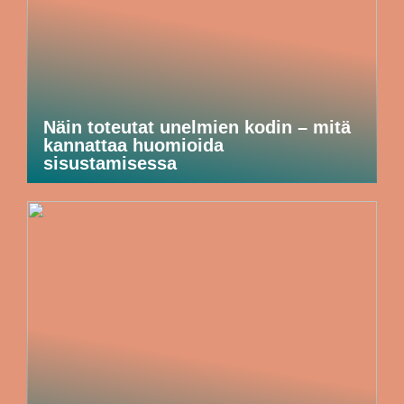
Näin toteutat unelmien kodin – mitä
kannattaa huomioida
sisustamisessa