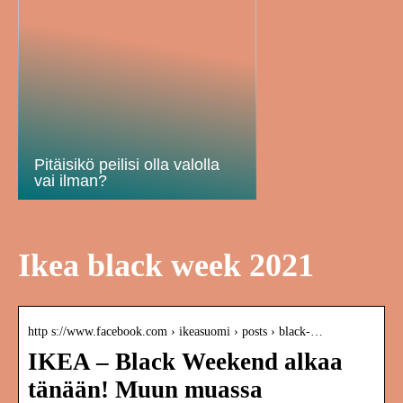
Pitäisikö peilisi olla valolla
vai ilman?
Ikea black week 2021
http s://www.facebook.com › ikeasuomi › posts › black-…
IKEA – Black Weekend alkaa
tänään! Muun muassa