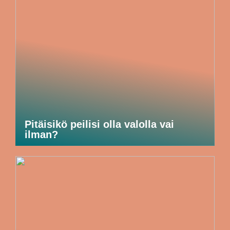
Pitäisikö peilisi olla valolla vai
ilman?