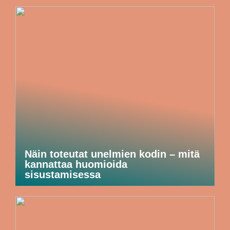
Näin toteutat unelmien kodin – mitä
kannattaa huomioida
sisustamisessa