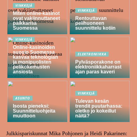
VINKKEJÄ
VINKKEJÄ
Miten online-kasinot
ovat vakiinnuttaneet
Rentouttavan
paikkansa
pelihuoneen
Suomessa
suunnittelu kotiin
VINKKEJÄ
Online-kasinoiden
suosio Suomessa
ELEKTRONIIKKA
kasvaa teknologian
ja monipuolisten
Pylväsporakone on
pelikokemusten
elektroniikkaharrast
ansiosta
ajan paras kaveri
VINKKEJÄ
ASUNTO
Tulevan kesän
Isosta pieneksi:
trendit puutarhassa:
Suunnitteluohjeita
oletko jo kokeillut
muuttoon
näitä?
Julkkispariskunnat Mika Pohjonen ja Heidi Pakarinen: