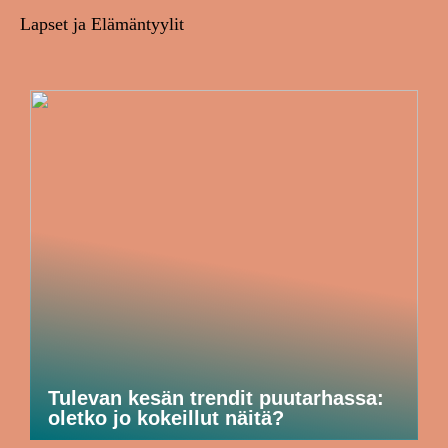
Lapset ja Elämäntyylit
Tulevan kesän trendit puutarhassa:
oletko jo kokeillut näitä?