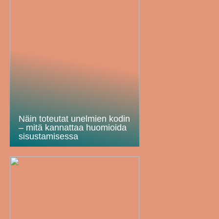
Näin toteutat unelmien kodin
– mitä kannattaa huomioida
sisustamisessa