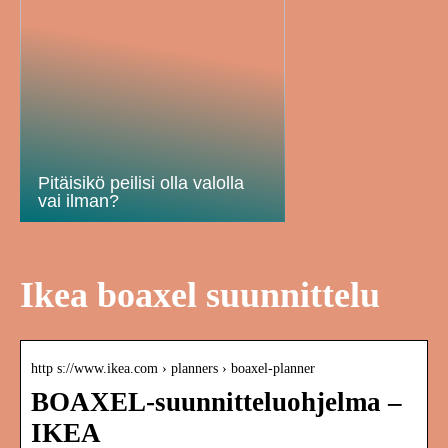
Pitäisikö peilisi olla valolla
vai ilman?
Ikea boaxel suunnittelu
http s://www.ikea.com › planners › boaxel-planner
BOAXEL-suunnitteluohjelma –
IKEA