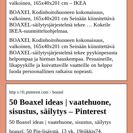
valkoinen, 165x40x201 cm – IKEA
BOAXEL Kodinhoitohuoneen kokonaisuus,
valkoinen, 165x40x201 cm Seinään kiinnitettävä
BOAXEL-säilytysjärjestelmä tekee … Kokeile
IKEA-suunnitteluohjelmaa.
BOAXEL Kodinhoitohuoneen kokonaisuus,
valkoinen, 165x40x201 cm Seinään kiinnitettävä
BOAXEL-säilytysjärjestelmä tekee pyykinpesusta
helpompaa ja hieman hauskempaa. Pesuaineille,
likapyykille ja kuivattaville vaatteille on helppo
luoda persoonallinen ratkaisu nopeasti.
http s://fi.pinterest.com › boaxel
50 Boaxel ideas | vaatehuone,
sisustus, säilytys – Pinterest
50 Boaxel ideas | vaatehuone, sisustus, säilytys
boaxel. 50 Pin-lisäystä. 13 vk. 19riikkis74.