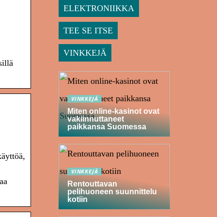
ELEKTRONIIKKA
TEE SE ITSE
VINKKEJÄ
illä
VINKKEJÄ
Miten online-kasinot ovat
vakiinnuttaneet
paikkansa Suomessa
äyttöä,
VINKKEJÄ
aa
Rentouttavan
pelihuoneen suunnittelu
kotiin