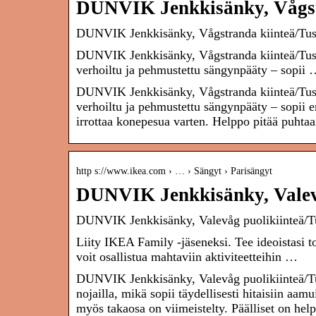
DUNVIK Jenkkisänky, Vågst
DUNVIK Jenkkisänky, Vågstranda kiinteä/T
DUNVIK Jenkkisänky, Vågstranda kiinteä/Tus
verhoiltu ja pehmustettu sängynpääty – sopii
DUNVIK Jenkkisänky, Vågstranda kiinteä/Tus
verhoiltu ja pehmustettu sängynpääty – sopii e
irrottaa konepesua varten. Helppo pitää puhtaa
http s://www.ikea.com › … › Sängyt › Parisängyt
DUNVIK Jenkkisänky, Valev
DUNVIK Jenkkisänky, Valevåg puolikiinteä/
Liity IKEA Family -jäseneksi. Tee ideoistasi tot
voit osallistua mahtaviin aktiviteetteihin …
DUNVIK Jenkkisänky, Valevåg puolikiinteä/
nojailla, mikä sopii täydellisesti hitaisiin aam
myös takaosa on viimeistelty. Päälliset on help