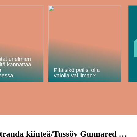
utat unelmien
itä kannattaa
a
Pitäisikö peilisi olla
sessa
valolla vai ilman?
randa kiinteä/Tussöy Gunnared …