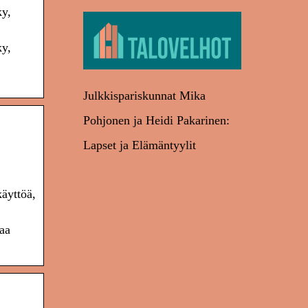
y,
y,
Julkkispariskunnat Mika
Pohjonen ja Heidi Pakarinen:
Lapset ja Elämäntyylit
äyttöä,
aa