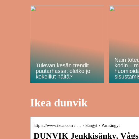
Näin tote
Tulevan kesän trendit
kodin – m
puutarhassa: oletko jo
huomioid
kokeillut näitä?
sisustami
Ikea dunvik
http s://www.ikea.com › … › Sängyt › Parisängyt
DUNVIK Jenkkisänky, Vågst