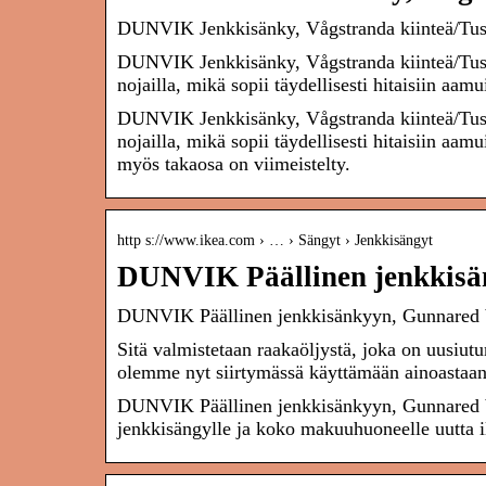
DUNVIK Jenkkisänky, Vågstranda kiinteä/Tu
DUNVIK Jenkkisänky, Vågstranda kiinteä/Tu
nojailla, mikä sopii täydellisesti hitaisiin aam
DUNVIK Jenkkisänky, Vågstranda kiinteä/Tu
nojailla, mikä sopii täydellisesti hitaisiin aam
myös takaosa on viimeistelty.
http s://www.ikea.com › … › Sängyt › Jenkkisängyt
DUNVIK Päällinen jenkkisä
DUNVIK Päällinen jenkkisänkyyn, Gunnared
Sitä valmistetaan raakaöljystä, joka on uusiu
olemme nyt siirtymässä käyttämään ainoasta
DUNVIK Päällinen jenkkisänkyyn, Gunnared bei
jenkkisängylle ja koko makuuhuoneelle uutta i