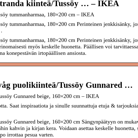
randa kiinteä/Tussöy … – IKEA
ussöy tummanharmaa, 180×200 cm – IKEA
söy tummanharmaa, 180×200 cm Perinteinen jenkkisänky, jo
 …
söy tummanharmaa, 180×200 cm Perinteinen jenkkisänky, jo
rinomaisesti myös keskelle huonetta. Päällisen voi tarvittaess
na konepestävän irtopäällisen ansiosta.
åg puolikiinteä/Tussöy Gunnared …
Tussöy Gunnared beige, 160×200 cm – IKEA
ta. Saat inspiraatiota ja sinulle suunnattuja etuja & tarjouksi
Tussöy Gunnared beige, 160×200 cm Sängynpäätyyn on muka
uihin kahvin ja kirjan kera. Voidaan asettaa keskelle huonetta, s
po irrottaa pesua varten.