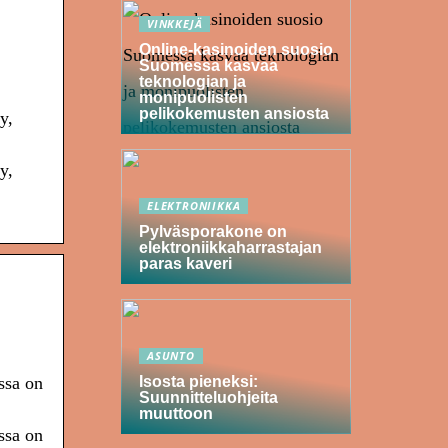
VINKKEJÄ
Online-kasinoiden suosio
Suomessa kasvaa
teknologian ja
monipuolisten
pelikokemusten ansiosta
y,
y,
ELEKTRONIIKKA
Pylväsporakone on
elektroniikkaharrastajan
paras kaveri
ASUNTO
Isosta pieneksi:
ssa on
Suunnitteluohjeita
muuttoon
ssa on