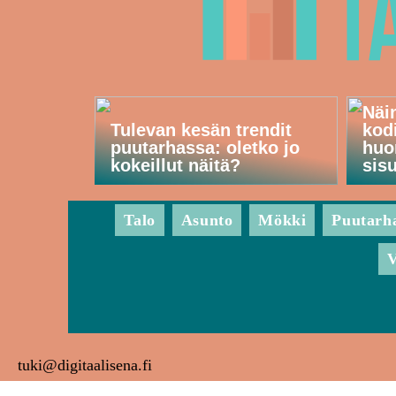
Näi
Tulevan kesän trendit
kod
puutarhassa: oletko jo
huo
kokeillut näitä?
sis
Talo
Asunto
Mökki
Puutarh
V
tuki@digitaalisena.fi