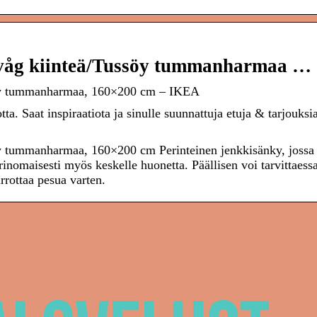
våg kiinteä/Tussöy tummanharmaa …
öy tummanharmaa, 160×200 cm – IKEA
ta. Saat inspiraatiota ja sinulle suunnattuja etuja & tarjouksi
 tummanharmaa, 160×200 cm Perinteinen jenkkisänky, jossa
rinomaisesti myös keskelle huonetta. Päällisen voi tarvittaess
irrottaa pesua varten.