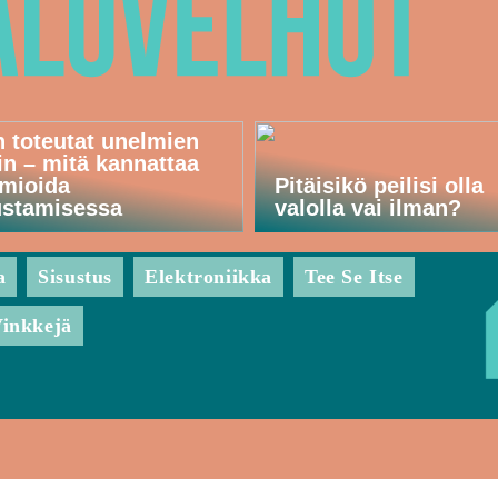
n toteutat unelmien
in – mitä kannattaa
mioida
Pitäisikö peilisi olla
ustamisessa
valolla vai ilman?
a
Sisustus
Elektroniikka
Tee Se Itse
inkkejä