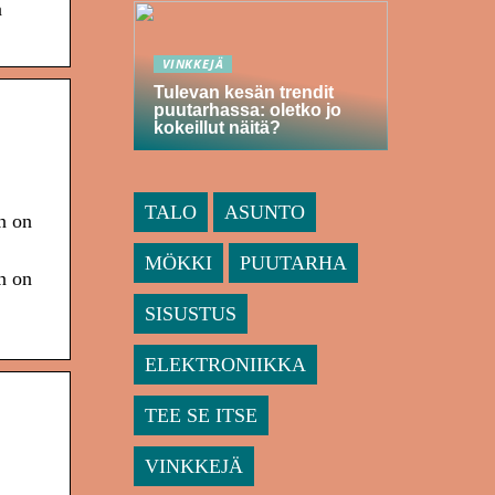
a
VINKKEJÄ
Tulevan kesän trendit
puutarhassa: oletko jo
kokeillut näitä?
TALO
ASUNTO
n on
MÖKKI
PUUTARHA
n on
SISUSTUS
ELEKTRONIIKKA
TEE SE ITSE
VINKKEJÄ