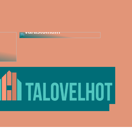
Joustavat turvahäkit
kuljetukseen ja
varastointiin