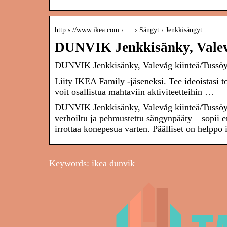
http s://www.ikea.com › … › Sängyt › Jenkkisängyt
DUNVIK Jenkkisänky, Vale
DUNVIK Jenkkisänky, Valevåg kiinteä/Tuss
Liity IKEA Family -jäseneksi. Tee ideoistasi tot
voit osallistua mahtaviin aktiviteetteihin …
DUNVIK Jenkkisänky, Valevåg kiinteä/Tussöy
verhoiltu ja pehmustettu sängynpääty – sopii e
irrottaa konepesua varten. Päälliset on helppo 
Keywords: ikea dunvik