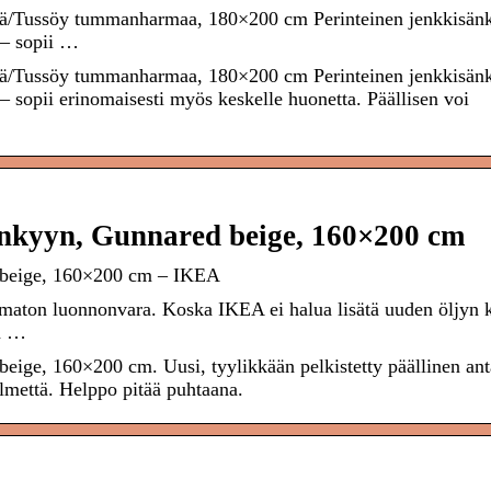
ä/Tussöy tummanharmaa, 180×200 cm Perinteinen jenkkisänk
 – sopii …
ä/Tussöy tummanharmaa, 180×200 cm Perinteinen jenkkisänk
– sopii erinomaisesti myös keskelle huonetta. Päällisen voi
nkyyn, Gunnared beige, 160×200 cm
 beige, 160×200 cm – IKEA
tumaton luonnonvara. Koska IKEA ei halua lisätä uuden öljyn k
an …
ge, 160×200 cm. Uusi, tyylikkään pelkistetty päällinen ant
lmettä. Helppo pitää puhtaana.