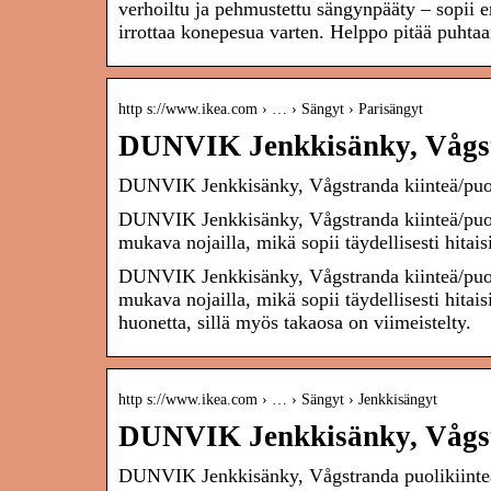
verhoiltu ja pehmustettu sängynpääty – sopii e
irrottaa konepesua varten. Helppo pitää puhtaa
http s://www.ikea.com › … › Sängyt › Parisängyt
DUNVIK Jenkkisänky, Vågstr
DUNVIK Jenkkisänky, Vågstranda kiinteä/puo
DUNVIK Jenkkisänky, Vågstranda kiinteä/puo
mukava nojailla, mikä sopii täydellisesti hitai
DUNVIK Jenkkisänky, Vågstranda kiinteä/puo
mukava nojailla, mikä sopii täydellisesti hitai
huonetta, sillä myös takaosa on viimeistelty.
http s://www.ikea.com › … › Sängyt › Jenkkisängyt
DUNVIK Jenkkisänky, Vågst
DUNVIK Jenkkisänky, Vågstranda puolikiin