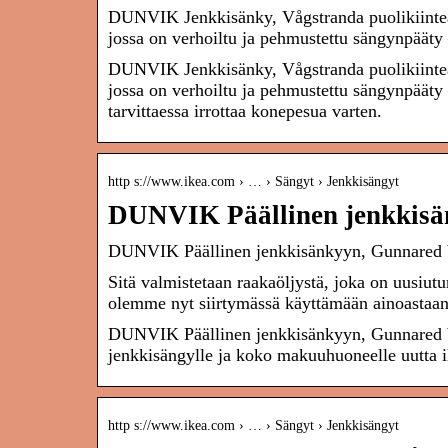
DUNVIK Jenkkisänky, Vågstranda puolikiinte
jossa on verhoiltu ja pehmustettu sängynpääty
DUNVIK Jenkkisänky, Vågstranda puolikiinte
jossa on verhoiltu ja pehmustettu sängynpääty 
tarvittaessa irrottaa konepesua varten.
http s://www.ikea.com › … › Sängyt › Jenkkisängyt
DUNVIK Päällinen jenkkisä
DUNVIK Päällinen jenkkisänkyyn, Gunnared
Sitä valmistetaan raakaöljystä, joka on uusiu
olemme nyt siirtymässä käyttämään ainoasta
DUNVIK Päällinen jenkkisänkyyn, Gunnared bei
jenkkisängylle ja koko makuuhuoneelle uutta i
http s://www.ikea.com › … › Sängyt › Jenkkisängyt