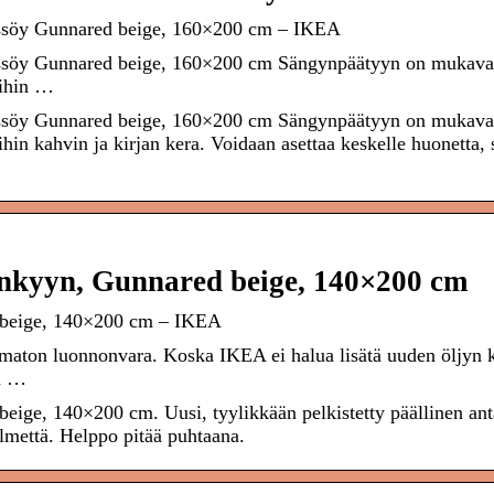
ssöy Gunnared beige, 160×200 cm – IKEA
ssöy Gunnared beige, 160×200 cm Sängynpäätyyn on mukava
uihin …
ssöy Gunnared beige, 160×200 cm Sängynpäätyyn on mukava
uihin kahvin ja kirjan kera. Voidaan asettaa keskelle huonetta, s
nkyyn, Gunnared beige, 140×200 cm
 beige, 140×200 cm – IKEA
tumaton luonnonvara. Koska IKEA ei halua lisätä uuden öljyn k
an …
ge, 140×200 cm. Uusi, tyylikkään pelkistetty päällinen ant
lmettä. Helppo pitää puhtaana.