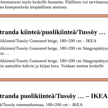
rinomaisesti myös keskelle huonetta. Päällisen voi tarvittaess
na konepestävän irtopäällisen ansiosta.
anda kiinteä/puolikiinteä/Tussöy …
likiinteä/Tussöy Gunnared beige, 180×200 cm – IKEA
likiinteä/Tussöy Gunnared beige, 180×200 cm Sängynpäätyy
siin …
likiinteä/Tussöy Gunnared beige, 180×200 cm Sängynpäätyy
siin aamuihin kahvin ja kirjan kera. Voidaan asettaa keskelle
randa puolikiinteä/Tussöy … – IKEA
teä/Tussöy tummanharmaa, 180×200 cm – IKEA