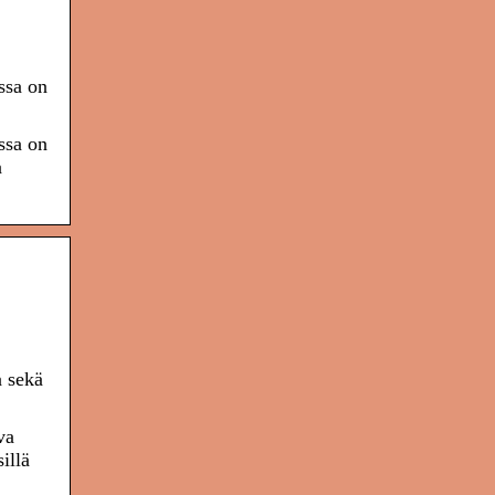
ssa on
ssa on
a
a sekä
va
illä