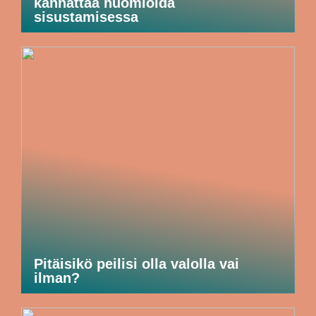
kannattaa huomioida
sisustamisessa
Pitäisikö peilisi olla valolla vai
ilman?