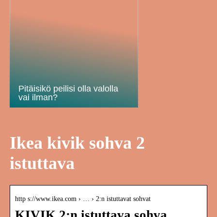
Pitäisikö peilisi olla valolla
vai ilman?
Ikea kivik sohva 2
istuttava
http s://www.ikea.com › … › 2:n istuttavat sohvat
KIVIK 2:n istuttava sohva,