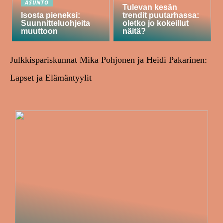
ASUNTO
Tulevan kesän
Isosta pieneksi:
trendit puutarhassa:
Suunnitteluohjeita
oletko jo kokeillut
muuttoon
näitä?
Julkkispariskunnat Mika Pohjonen ja Heidi Pakarinen:
Lapset ja Elämäntyylit