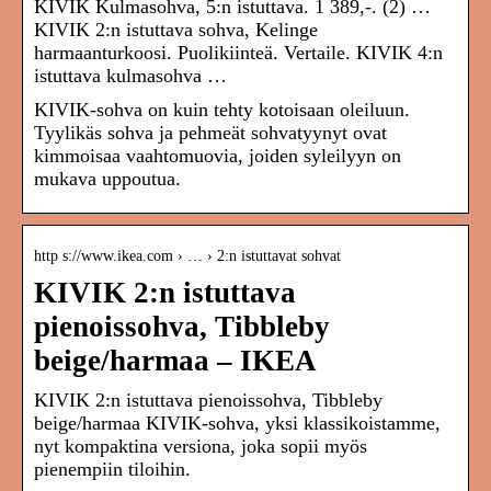
KIVIK Kulmasohva, 5:n istuttava. 1 389,-. (2) …
KIVIK 2:n istuttava sohva, Kelinge
harmaanturkoosi. Puolikiinteä. Vertaile. KIVIK 4:n
istuttava kulmasohva …
KIVIK-sohva on kuin tehty kotoisaan oleiluun.
Tyylikäs sohva ja pehmeät sohvatyynyt ovat
kimmoisaa vaahtomuovia, joiden syleilyyn on
mukava uppoutua.
http s://www.ikea.com › … › 2:n istuttavat sohvat
KIVIK 2:n istuttava
pienoissohva, Tibbleby
beige/harmaa – IKEA
KIVIK 2:n istuttava pienoissohva, Tibbleby
beige/harmaa KIVIK-sohva, yksi klassikoistamme,
nyt kompaktina versiona, joka sopii myös
pienempiin tiloihin.