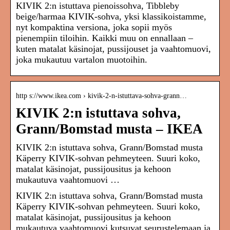
KIVIK 2:n istuttava pienoissohva, Tibbleby
beige/harmaa KIVIK-sohva, yksi klassikoistamme,
nyt kompaktina versiona, joka sopii myös
pienempiin tiloihin. Kaikki muu on ennallaan –
kuten matalat käsinojat, pussijouset ja vaahtomuovi,
joka mukautuu vartalon muotoihin.
http s://www.ikea.com › kivik-2-n-istuttava-sohva-grann…
KIVIK 2:n istuttava sohva,
Grann/Bomstad musta – IKEA
KIVIK 2:n istuttava sohva, Grann/Bomstad musta
Käperry KIVIK-sohvan pehmeyteen. Suuri koko,
matalat käsinojat, pussijousitus ja kehoon
mukautuva vaahtomuovi …
KIVIK 2:n istuttava sohva, Grann/Bomstad musta
Käperry KIVIK-sohvan pehmeyteen. Suuri koko,
matalat käsinojat, pussijousitus ja kehoon
mukautuva vaahtomuovi kutsuvat seurustelemaan ja