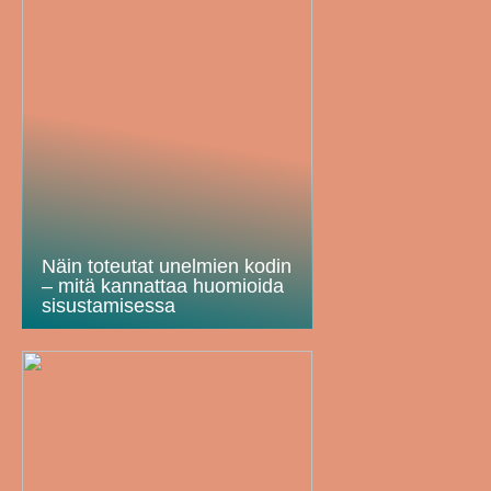
Näin toteutat unelmien kodin
– mitä kannattaa huomioida
sisustamisessa