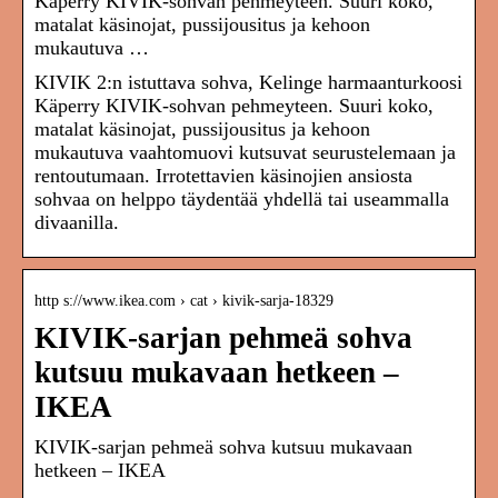
Käperry KIVIK-sohvan pehmeyteen. Suuri koko,
matalat käsinojat, pussijousitus ja kehoon
mukautuva …
KIVIK 2:n istuttava sohva, Kelinge harmaanturkoosi
Käperry KIVIK-sohvan pehmeyteen. Suuri koko,
matalat käsinojat, pussijousitus ja kehoon
mukautuva vaahtomuovi kutsuvat seurustelemaan ja
rentoutumaan. Irrotettavien käsinojien ansiosta
sohvaa on helppo täydentää yhdellä tai useammalla
divaanilla.
http s://www.ikea.com › cat › kivik-sarja-18329
KIVIK-sarjan pehmeä sohva
kutsuu mukavaan hetkeen –
IKEA
KIVIK-sarjan pehmeä sohva kutsuu mukavaan
hetkeen – IKEA