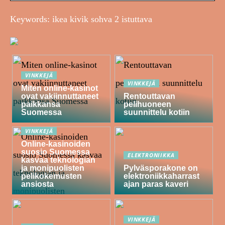
Keywords: ikea kivik sohva 2 istuttava
VINKKEJÄ
VINKKEJÄ
Miten online-kasinot
ovat vakiinnuttaneet
Rentouttavan
paikkansa
pelihuoneen
Suomessa
suunnittelu kotiin
VINKKEJÄ
Online-kasinoiden
suosio Suomessa
ELEKTRONIIKKA
kasvaa teknologian
ja monipuolisten
Pylväsporakone on
pelikokemusten
elektroniikkaharrast
ansiosta
ajan paras kaveri
VINKKEJÄ