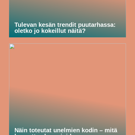
Tulevan kesän trendit puutarhassa:
oletko jo kokeillut näitä?
Näin toteutat unelmien kodin – mitä