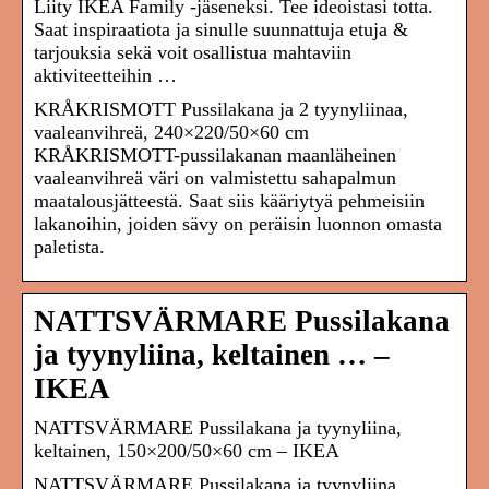
Liity IKEA Family -jäseneksi. Tee ideoistasi totta.
Saat inspiraatiota ja sinulle suunnattuja etuja &
tarjouksia sekä voit osallistua mahtaviin
aktiviteetteihin …
KRÅKRISMOTT Pussilakana ja 2 tyynyliinaa,
vaaleanvihreä, 240×220/50×60 cm
KRÅKRISMOTT-pussilakanan maanläheinen
vaaleanvihreä väri on valmistettu sahapalmun
maatalousjätteestä. Saat siis kääriytyä pehmeisiin
lakanoihin, joiden sävy on peräisin luonnon omasta
paletista.
NATTSVÄRMARE Pussilakana
ja tyynyliina, keltainen … –
IKEA
NATTSVÄRMARE Pussilakana ja tyynyliina,
keltainen, 150×200/50×60 cm – IKEA
NATTSVÄRMARE Pussilakana ja tyynyliina,