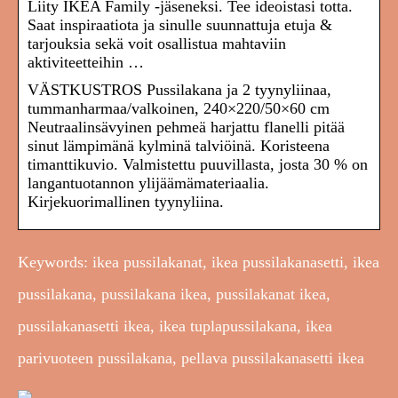
Liity IKEA Family -jäseneksi. Tee ideoistasi totta.
Saat inspiraatiota ja sinulle suunnattuja etuja &
tarjouksia sekä voit osallistua mahtaviin
aktiviteetteihin …
VÄSTKUSTROS Pussilakana ja 2 tyynyliinaa,
tummanharmaa/valkoinen, 240×220/50×60 cm
Neutraalinsävyinen pehmeä harjattu flanelli pitää
sinut lämpimänä kylminä talviöinä. Koristeena
timanttikuvio. Valmistettu puuvillasta, josta 30 % on
langantuotannon ylijäämämateriaalia.
Kirjekuorimallinen tyynyliina.
Keywords: ikea pussilakanat, ikea pussilakanasetti, ikea
pussilakana, pussilakana ikea, pussilakanat ikea,
pussilakanasetti ikea, ikea tuplapussilakana, ikea
parivuoteen pussilakana, pellava pussilakanasetti ikea