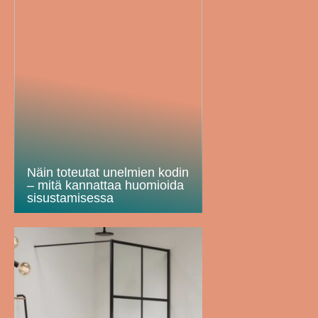
Näin toteutat unelmien kodin
– mitä kannattaa huomioida
sisustamisessa