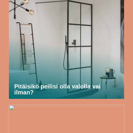
Pitäisikö peilisi olla valolla vai
ilman?