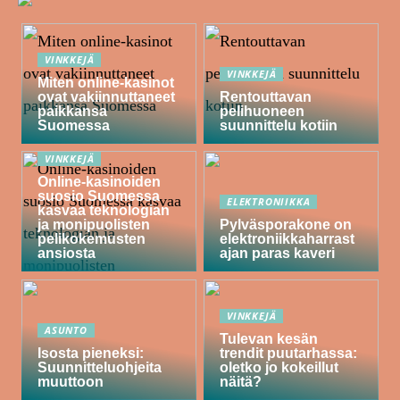
VINKKEJÄ
VINKKEJÄ
Miten online-kasinot
ovat vakiinnuttaneet
Rentouttavan
paikkansa
pelihuoneen
Suomessa
suunnittelu kotiin
VINKKEJÄ
Online-kasinoiden
suosio Suomessa
ELEKTRONIIKKA
kasvaa teknologian
ja monipuolisten
Pylväsporakone on
pelikokemusten
elektroniikkaharrast
ansiosta
ajan paras kaveri
VINKKEJÄ
ASUNTO
Tulevan kesän
Isosta pieneksi:
trendit puutarhassa:
Suunnitteluohjeita
oletko jo kokeillut
muuttoon
näitä?