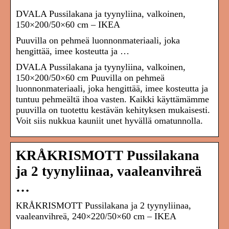
DVALA Pussilakana ja tyynyliina, valkoinen,
150×200/50×60 cm – IKEA
Puuvilla on pehmeä luonnonmateriaali, joka
hengittää, imee kosteutta ja …
DVALA Pussilakana ja tyynyliina, valkoinen,
150×200/50×60 cm Puuvilla on pehmeä
luonnonmateriaali, joka hengittää, imee kosteutta ja
tuntuu pehmeältä ihoa vasten. Kaikki käyttämämme
puuvilla on tuotettu kestävän kehityksen mukaisesti.
Voit siis nukkua kauniit unet hyvällä omatunnolla.
KRÅKRISMOTT Pussilakana
ja 2 tyynyliinaa, vaaleanvihreä
…
KRÅKRISMOTT Pussilakana ja 2 tyynyliinaa,
vaaleanvihreä, 240×220/50×60 cm – IKEA