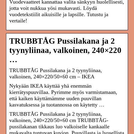
Vuodevaatteet kannattaa valita sänkyyn huolellisesti,
jotta voit nukkua yösi mukavasti. Löydä
vuodetekstiilit aikuisille ja lapsille. Tutustu ja
vertaile!
TRUBBTÅG Pussilakana ja 2
tyynyliinaa, valkoinen, 240×220
…
TRUBBTÅG Pussilakana ja 2 tyynyliinaa,
valkoinen, 240×220/50×60 cm – IKEA
Nykyään IKEA käyttää yhä enemmän
kierrätyspuuvillaa. Pyrimme myös varmistamaan,
että kaiken käyttämämme uuden puuvillan
kasvatuksessa ja tuotannossa on käytetty …
TRUBBTÅG Pussilakana ja 2 tyynyliinaa,
valkoinen, 240×220/50×60 cm TRUBBTÅG-
pussilakanan tikkaus luo valkoiselle kankaalle
mukavalta tuntuvan kuvion. Puuvillasta ja lyosellista