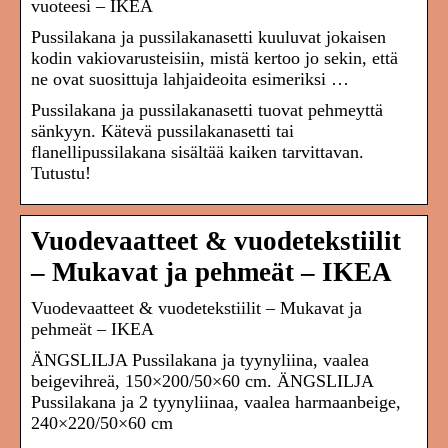
vuoteesi – IKEA
Pussilakana ja pussilakanasetti kuuluvat jokaisen
kodin vakiovarusteisiin, mistä kertoo jo sekin, että
ne ovat suosittuja lahjaideoita esimeriksi …
Pussilakana ja pussilakanasetti tuovat pehmeyttä
sänkyyn. Kätevä pussilakanasetti tai
flanellipussilakana sisältää kaiken tarvittavan.
Tutustu!
Vuodevaatteet & vuodetekstiilit
– Mukavat ja pehmeät – IKEA
Vuodevaatteet & vuodetekstiilit – Mukavat ja
pehmeät – IKEA
ÄNGSLILJA Pussilakana ja tyynyliina, vaalea
beigevihreä, 150×200/50×60 cm. ÄNGSLILJA
Pussilakana ja 2 tyynyliinaa, vaalea harmaanbeige,
240×220/50×60 cm