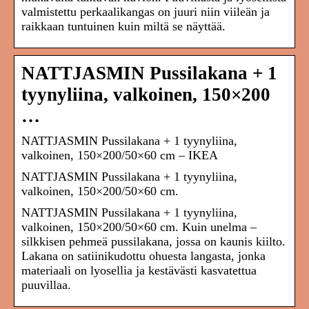
valmistettu perkaalikangas on juuri niin viileän ja
raikkaan tuntuinen kuin miltä se näyttää.
NATTJASMIN Pussilakana + 1
tyynyliina, valkoinen, 150×200
…
NATTJASMIN Pussilakana + 1 tyynyliina,
valkoinen, 150×200/50×60 cm – IKEA
NATTJASMIN Pussilakana + 1 tyynyliina,
valkoinen, 150×200/50×60 cm.
NATTJASMIN Pussilakana + 1 tyynyliina,
valkoinen, 150×200/50×60 cm. Kuin unelma –
silkkisen pehmeä pussilakana, jossa on kaunis kiilto.
Lakana on satiinikudottu ohuesta langasta, jonka
materiaali on lyosellia ja kestävästi kasvatettua
puuvillaa.