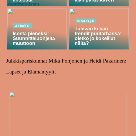
VINKKEJÄ
ASUNTO
Tulevan kesän
Isosta pieneksi:
trendit puutarhassa:
Suunnitteluohjeita
oletko jo kokeillut
muuttoon
näitä?
Julkkispariskunnat Mika Pohjonen ja Heidi Pakarinen:
Lapset ja Elämäntyylit