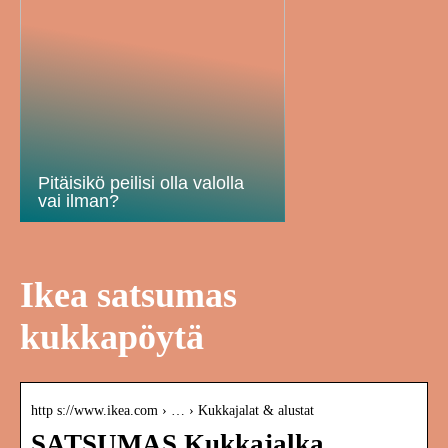
Pitäisikö peilisi olla valolla
vai ilman?
Ikea satsumas
kukkapöytä
http s://www.ikea.com › … › Kukkajalat & alustat
SATSUMAS Kukkajalka,