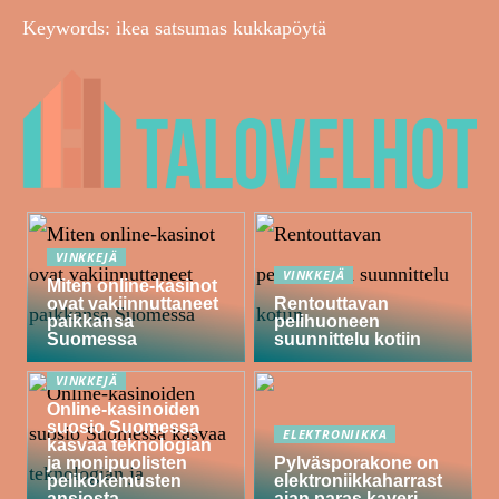
Keywords: ikea satsumas kukkapöytä
VINKKEJÄ
VINKKEJÄ
Miten online-kasinot
ovat vakiinnuttaneet
Rentouttavan
paikkansa
pelihuoneen
Suomessa
suunnittelu kotiin
VINKKEJÄ
Online-kasinoiden
suosio Suomessa
ELEKTRONIIKKA
kasvaa teknologian
ja monipuolisten
Pylväsporakone on
pelikokemusten
elektroniikkaharrast
ansiosta
ajan paras kaveri