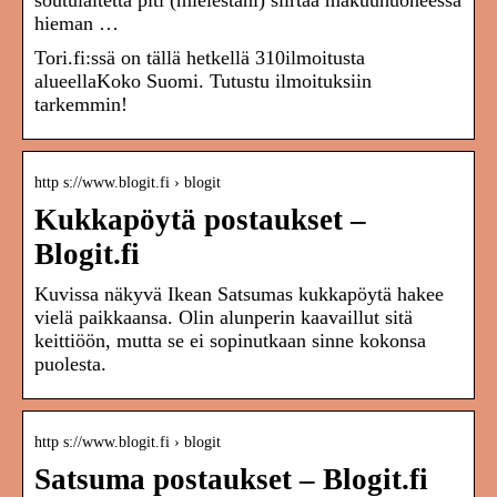
soutulaitetta piti (mielestäni) siirtää makuuhuoneessa
hieman …
Tori.fi:ssä on tällä hetkellä 310ilmoitusta
alueellaKoko Suomi. Tutustu ilmoituksiin
tarkemmin!
http s://www.blogit.fi › blogit
Kukkapöytä postaukset –
Blogit.fi
Kuvissa näkyvä Ikean Satsumas kukkapöytä hakee
vielä paikkaansa. Olin alunperin kaavaillut sitä
keittiöön, mutta se ei sopinutkaan sinne kokonsa
puolesta.
http s://www.blogit.fi › blogit
Satsuma postaukset – Blogit.fi