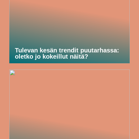
Tulevan kesän trendit puutarhassa:
oletko jo kokeillut näitä?