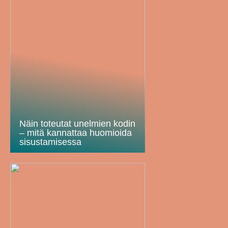
Näin toteutat unelmien kodin
– mitä kannattaa huomioida
sisustamisessa