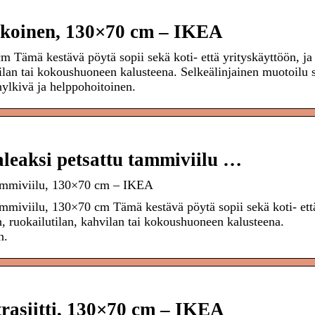
oinen, 130×70 cm – IKEA
mä kestävä pöytä sopii sekä koti- että yrityskäyttöön, ja
hvilan tai kokoushuoneen kalusteena. Selkeälinjainen muotoilu 
hylkivä ja helppohoitoinen.
aksi petsattu tammiviilu …
ammiviilu, 130×70 cm – IKEA
iviilu, 130×70 cm Tämä kestävä pöytä sopii sekä koti- ett
ön, ruokailutilan, kahvilan tai kokoushuoneen kalusteena.
n.
siitti, 130×70 cm – IKEA