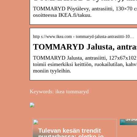
TOMMARYD Pöytälevy, antrasiitti, 130×70 cm 
osoitteessa IKEA.fi/takuu.
http s://www.ikea.com › tommaryd-jalusta-antrasiitti-10…
TOMMARYD Jalusta, antrasi
TOMMARYD Jalusta, antrasiitti, 127x67x102 cm
toimii esimerkiksi keittiön, ruokailutilan, ka
moniin tyyleihin.
Keywords: ikea tommaryd
Näi
kod
huo
sis
Tulevan kesän trendit
puutarhassa: oletko jo