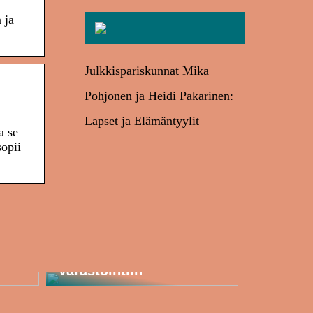
 ja
Julkkispariskunnat Mika
Pohjonen ja Heidi Pakarinen:
Lapset ja Elämäntyylit
a se
sopii
Joustavat turvahäkit
kuljetukseen ja
varastointiin