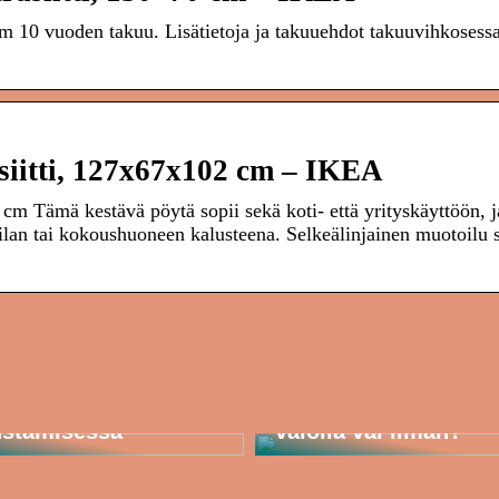
10 vuoden takuu. Lisätietoja ja takuuehdot takuuvihkosessa
itti, 127x67x102 cm – IKEA
 Tämä kestävä pöytä sopii sekä koti- että yrityskäyttöön, j
hvilan tai kokoushuoneen kalusteena. Selkeälinjainen muotoilu 
n toteutat unelmien
in – mitä kannattaa
mioida
Pitäisikö peilisi olla
ustamisessa
valolla vai ilman?