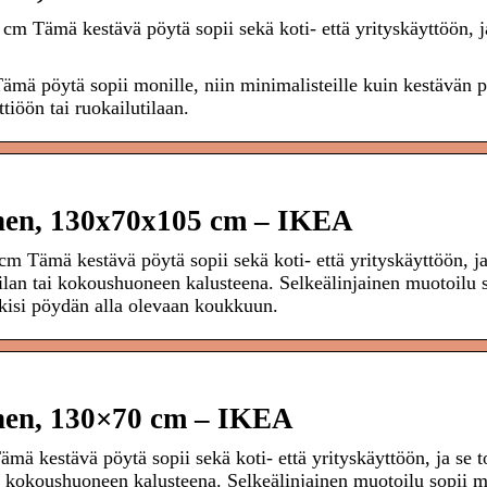
 Tämä kestävä pöytä sopii sekä koti- että yrityskäyttöön, j
ä pöytä sopii monille, niin minimalisteille kuin kestävän 
ttiöön tai ruokailutilaan.
n, 130x70x105 cm – IKEA
mä kestävä pöytä sopii sekä koti- että yrityskäyttöön, ja
hvilan tai kokoushuoneen kalusteena. Selkeälinjainen muotoilu 
akkisi pöydän alla olevaan koukkuun.
en, 130×70 cm – IKEA
estävä pöytä sopii sekä koti- että yrityskäyttöön, ja se t
tai kokoushuoneen kalusteena. Selkeälinjainen muotoilu sopii 