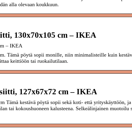
öydän alla olevaan koukkuun.
tti, 130x70x105 cm – IKEA
cm – IKEA
 Tämä pöytä sopii monille, niin minimalisteille kuin kestä
ttaa keittiöön tai ruokailutilaan.
itti, 127x67x72 cm – IKEA
Tämä kestävä pöytä sopii sekä koti- että yrityskäyttöön, ja
hvilan tai kokoushuoneen kalusteena. Selkeälinjainen muotoilu 