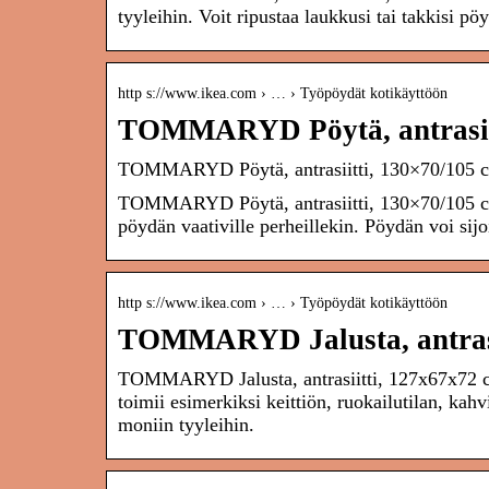
tyyleihin. Voit ripustaa laukkusi tai takkisi p
http s://www.ikea.com › … › Työpöydät kotikäyttöön
TOMMARYD Pöytä, antrasii
TOMMARYD Pöytä, antrasiitti, 130×70/105 
TOMMARYD Pöytä, antrasiitti, 130×70/105 cm.
pöydän vaativille perheillekin. Pöydän voi sijoi
http s://www.ikea.com › … › Työpöydät kotikäyttöön
TOMMARYD Jalusta, antrasi
TOMMARYD Jalusta, antrasiitti, 127x67x72 cm 
toimii esimerkiksi keittiön, ruokailutilan, ka
moniin tyyleihin.