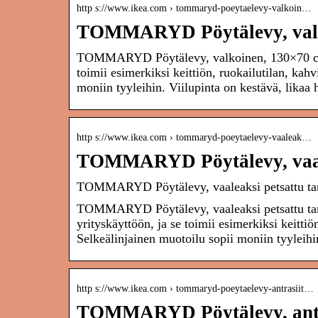
http s://www.ikea.com › tommaryd-poeytaelevy-valkoin…
TOMMARYD Pöytälevy, valk
TOMMARYD Pöytälevy, valkoinen, 130×70 cm Tä
toimii esimerkiksi keittiön, ruokailutilan, ka
moniin tyyleihin. Viilupinta on kestävä, likaa 
http s://www.ikea.com › tommaryd-poeytaelevy-vaaleak…
TOMMARYD Pöytälevy, vaale
TOMMARYD Pöytälevy, vaaleaksi petsattu t
TOMMARYD Pöytälevy, vaaleaksi petsattu tamm
yrityskäyttöön, ja se toimii esimerkiksi keitti
Selkeälinjainen muotoilu sopii moniin tyyleihi
http s://www.ikea.com › tommaryd-poeytaelevy-antrasiit…
TOMMARYD Pöytälevy, antra