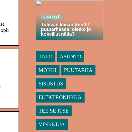
VINKKEJÄ
 se
Tulevan kesän trendit
puutarhassa: oletko jo
sopii
kokeillut näitä?
TALO
ASUNTO
MÖKKI
PUUTARHA
SISUSTUS
ä
ELEKTRONIIKKA
TEE SE ITSE
VINKKEJÄ