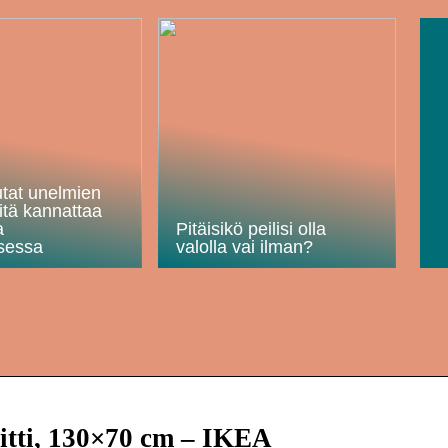
utat unelmien
itä kannattaa
a
Pitäisikö peilisi olla
sessa
valolla vai ilman?
ti, 130×70 cm – IKEA