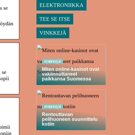
ELEKTRONIIKKA
a se
TEE SE ITSE
pöydän
VINKKEJÄ
VINKKEJÄ
Miten online-kasinot ovat
 se
vakiinnuttaneet
sopii
paikkansa Suomessa
VINKKEJÄ
Rentouttavan
pelihuoneen suunnittelu
kotiin
oimii
moniin