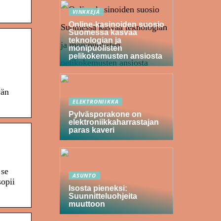
VINKKEJÄ
Online-kasinoiden suosio
Suomessa kasvaa
teknologian ja
monipuolisten
pelikokemusten ansiosta
vän
ELEKTRONIIKKA
Pylväsporakone on
elektroniikkaharrastajan
paras kaveri
 se
ASUNTO
sopii
Isosta pieneksi:
Suunnitteluohjeita
muuttoon