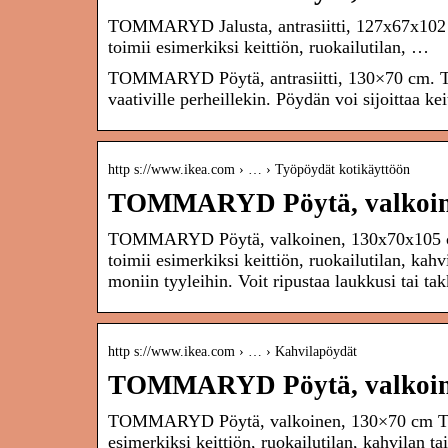
TOMMARYD Jalusta, antrasiitti, 127x67x102 cm
toimii esimerkiksi keittiön, ruokailutilan, …
TOMMARYD Pöytä, antrasiitti, 130×70 cm. Täm
vaativille perheillekin. Pöydän voi sijoittaa kei
http s://www.ikea.com › … › Työpöydät kotikäyttöön
TOMMARYD Pöytä, valkoine
TOMMARYD Pöytä, valkoinen, 130x70x105 cm Tä
toimii esimerkiksi keittiön, ruokailutilan, ka
moniin tyyleihin. Voit ripustaa laukkusi tai t
http s://www.ikea.com › … › Kahvilapöydät
TOMMARYD Pöytä, valkoin
TOMMARYD Pöytä, valkoinen, 130×70 cm Tämä k
esimerkiksi keittiön, ruokailutilan, kahvilan 