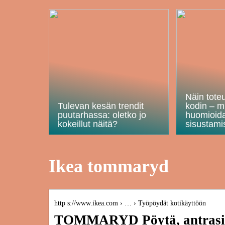
Näin tote
Tulevan kesän trendit
kodin – m
puutarhassa: oletko jo
huomioid
kokeillut näitä?
sisustami
Ikea tommaryd
http s://www.ikea.com › … › Työpöydät kotikäyttöön
TOMMARYD Pöytä, antrasiit