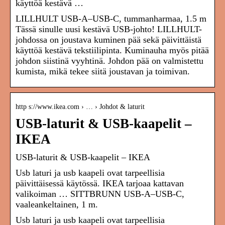
käyttöä kestävä …
LILLHULT USB-A–USB-C, tummanharmaa, 1.5 m
Tässä sinulle uusi kestävä USB-johto! LILLHULT-
johdossa on joustava kuminen pää sekä päivittäistä
käyttöä kestävä tekstiilipinta. Kuminauha myös pitää
johdon siistinä vyyhtinä. Johdon pää on valmistettu
kumista, mikä tekee siitä joustavan ja toimivan.
http s://www.ikea.com › … › Johdot & laturit
USB-laturit & USB-kaapelit –
IKEA
USB-laturit & USB-kaapelit – IKEA
Usb laturi ja usb kaapeli ovat tarpeellisia
päivittäisessä käytössä. IKEA tarjoaa kattavan
valikoiman … SITTBRUNN USB-A–USB-C,
vaaleankeltainen, 1 m.
Usb laturi ja usb kaapeli ovat tarpeellisia