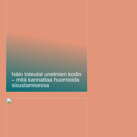
Näin toteutat unelmien kodin
– mitä kannattaa huomioida
sisustamisessa