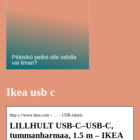
Pitäisikö peilisi olla valolla
vai ilman?
Ikea usb c
http s://www.ikea.com › … › USB-laturit
LILLHULT USB-C–USB-C,
tummanharmaa, 1.5 m – IKEA