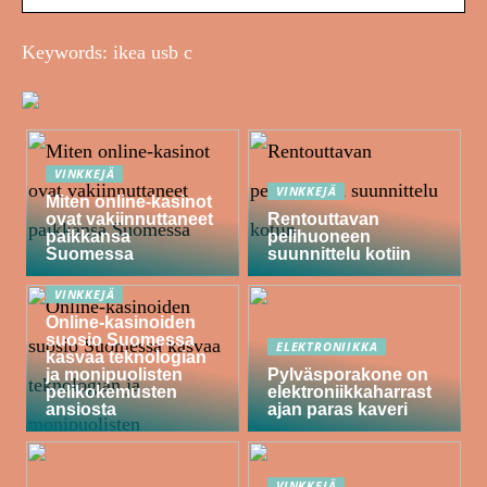
Keywords: ikea usb c
VINKKEJÄ
VINKKEJÄ
Miten online-kasinot
ovat vakiinnuttaneet
Rentouttavan
paikkansa
pelihuoneen
Suomessa
suunnittelu kotiin
VINKKEJÄ
Online-kasinoiden
suosio Suomessa
ELEKTRONIIKKA
kasvaa teknologian
ja monipuolisten
Pylväsporakone on
pelikokemusten
elektroniikkaharrast
ansiosta
ajan paras kaveri
VINKKEJÄ