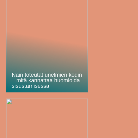
Näin toteutat unelmien kodin
– mitä kannattaa huomioida
sisustamisessa