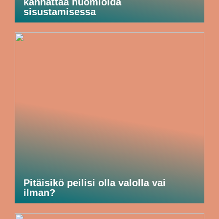
kannattaa huomioida
sisustamisessa
Pitäisikö peilisi olla valolla vai
ilman?