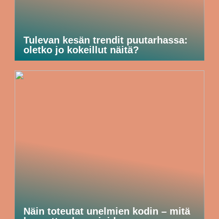
Tulevan kesän trendit puutarhassa:
oletko jo kokeillut näitä?
Näin toteutat unelmien kodin – mitä