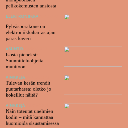
pelikokemusten ansiosta
ELEKTRONIIKKA
13/02/20
25
Pylväsporakone on
elektroniikkaharrastajan
paras kaveri
ASUNTO
12/09/2023
Isosta pieneksi:
Suunnitteluohjeita
muuttoon
VINKKEJÄ
22/05/2023
Tulevan kesän trendit
puutarhassa: oletko jo
kokeillut näitä?
VINKKEJÄ
18/05/2023
Näin toteutat unelmien
kodin – mitä kannattaa
huomioida sisustamisessa