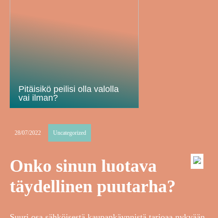
Pitäisikö peilisi olla valolla
vai ilman?
28/07/2022
Uncategorized
Onko sinun luotava
täydellinen puutarha?
Suuri osa sähköisestä kaupankäynnistä tarjoaa nykyään