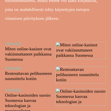
rutiininomaisesti, mutta emme voi taata korjauksia,
joita on mahdollisesti tehty käytettyjen tietojen
viimeisen päivityksen jälkeen.
VINKKEJÄ
02/02/2026
Miten online-kasinot ovat
vakiinnuttaneet paikkansa
Suomessa
VINKKEJÄ
18/12/2025
Rentouttavan pelihuoneen
suunnittelu kotiin
VINKKEJÄ
16/12/2025
Online-kasinoiden suosio
Suomessa kasvaa
teknologian ja
monipuolisten