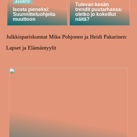
ASUNTO
Tulevan kesän
Isosta pieneksi:
trendit puutarhassa:
Suunnitteluohjeita
oletko jo kokeillut
muuttoon
näitä?
Julkkispariskunnat Mika Pohjonen ja Heidi Pakarinen:
Lapset ja Elämäntyylit