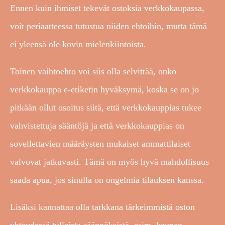
Ennen kuin ihmiset tekevät ostoksia verkkokaupassa,
voit periaatteessa tutustua niiden ehtoihin, mutta tämä
ei yleensä ole kovin mielenkiintoista.
Toinen vaihtoehto voi siis olla selvittää, onko
verkkokauppa e-etiketin hyväksymä, koska se on jo
pitkään ollut osoitus siitä, että verkkokauppias tukee
vahvistettuja sääntöjä ja että verkkokauppias on
sovellettavien määräysten mukaiset ammattilaiset
valvovat jatkuvasti. Tämä on myös hyvä mahdollisuus
saada apua, jos sinulla on ongelmia tilauksen kanssa.
Lisäksi kannattaa olla tarkkana tärkeimmistä oston
yhteydessä tulleista säännöksistä, esim. kaupan