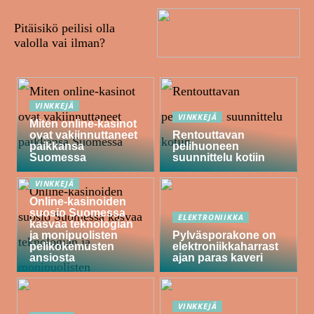
26/10/2022
Pitäisikö peilisi olla
valolla vai ilman?
VINKKEJÄ
VINKKEJÄ
Miten online-kasinot
ovat vakiinnuttaneet
Rentouttavan
paikkansa
pelihuoneen
Suomessa
suunnittelu kotiin
VINKKEJÄ
Online-kasinoiden
suosio Suomessa
ELEKTRONIIKKA
kasvaa teknologian
ja monipuolisten
Pylväsporakone on
pelikokemusten
elektroniikkaharrast
ansiosta
ajan paras kaveri
VINKKEJÄ