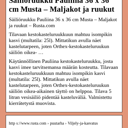
Säiliöruukku Pauliina 36 x 36
cm Musta – Maljakot ja ruukut
Säiliöruukku Pauliina 36 x 36 cm Musta – Maljakot
ja ruukut – Rusta.com
Tilavaan kestokasteluruukkuun mahtuu isompikin
kasvi (multatila: 25l). Mittatikun avulla näet
kastelutarpeen, joten Orthex-kestokasteluruukun
säiliön oikea- …
Käytännöllinen Pauliina kestokasteluruukku, josta
kasvi imee tarvitsemansa määrän kosteutta. Tilavaan
kestokasteluruukkuun mahtuu isompikin kasvi
(multatila: 25l). Mittatikun avulla näet
kastelutarpeen, joten Orthex-kestokasteluruukun
säiliön oikea-aikainen täyttö on helppoa. Tilava 5
litran vesisäiliö pidentää kasteluväliä. Valmistettu
kierrätetystä muovista.
http s://www.rusta.com › puutarha › Viljely-ja-kasvatus