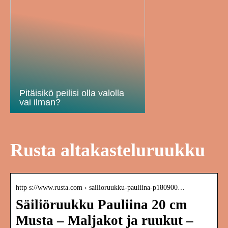
Pitäisikö peilisi olla valolla
vai ilman?
Rusta altakasteluruukku
http s://www.rusta.com › sailioruukku-pauliina-p180900…
Säiliöruukku Pauliina 20 cm
Musta – Maljakot ja ruukut –