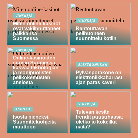
VINKKEJÄ
VINKKEJÄ
Miten online-kasinot
ovat vakiinnuttaneet
Rentouttavan
paikkansa
pelihuoneen
Suomessa
suunnittelu kotiin
VINKKEJÄ
Online-kasinoiden
suosio Suomessa
ELEKTRONIIKKA
kasvaa teknologian
ja monipuolisten
Pylväsporakone on
pelikokemusten
elektroniikkaharrast
ansiosta
ajan paras kaveri
VINKKEJÄ
ASUNTO
Tulevan kesän
Isosta pieneksi:
trendit puutarhassa:
Suunnitteluohjeita
oletko jo kokeillut
muuttoon
näitä?