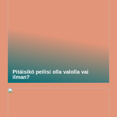
Pitäisikö peilisi olla valolla vai
ilman?