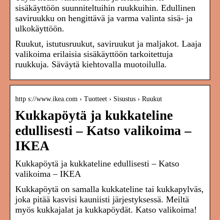
sisäkäyttöön suunniteltuihin ruukkuihin. Edullinen
saviruukku on hengittävä ja varma valinta sisä- ja
ulkokäyttöön.
Ruukut, istutusruukut, saviruukut ja maljakot. Laaja
valikoima erilaisia sisäkäyttöön tarkoitettuja
ruukkuja. Säväytä kiehtovalla muotoilulla.
http s://www.ikea.com › Tuotteet › Sisustus › Ruukut
Kukkapöytä ja kukkateline
edullisesti – Katso valikoima –
IKEA
Kukkapöytä ja kukkateline edullisesti – Katso
valikoima – IKEA
Kukkapöytä on samalla kukkateline tai kukkapylväs,
joka pitää kasvisi kauniisti järjestyksessä. Meiltä
myös kukkajalat ja kukkapöydät. Katso valikoima!