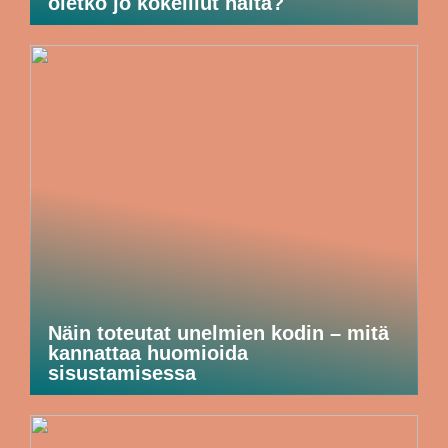
oletko jo kokeillut näitä?
Näin toteutat unelmien kodin – mitä
kannattaa huomioida
sisustamisessa