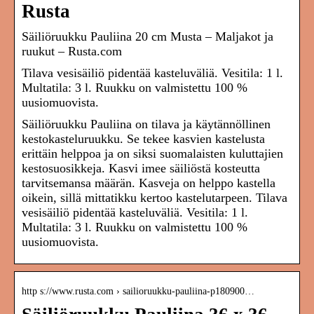
Rusta
Säiliöruukku Pauliina 20 cm Musta – Maljakot ja
ruukut – Rusta.com
Tilava vesisäiliö pidentää kasteluväliä. Vesitila: 1 l.
Multatila: 3 l. Ruukku on valmistettu 100 %
uusiomuovista.
Säiliöruukku Pauliina on tilava ja käytännöllinen
kestokasteluruukku. Se tekee kasvien kastelusta
erittäin helppoa ja on siksi suomalaisten kuluttajien
kestosuosikkeja. Kasvi imee säiliöstä kosteutta
tarvitsemansa määrän. Kasveja on helppo kastella
oikein, sillä mittatikku kertoo kastelutarpeen. Tilava
vesisäiliö pidentää kasteluväliä. Vesitila: 1 l.
Multatila: 3 l. Ruukku on valmistettu 100 %
uusiomuovista.
http s://www.rusta.com › sailioruukku-pauliina-p180900…