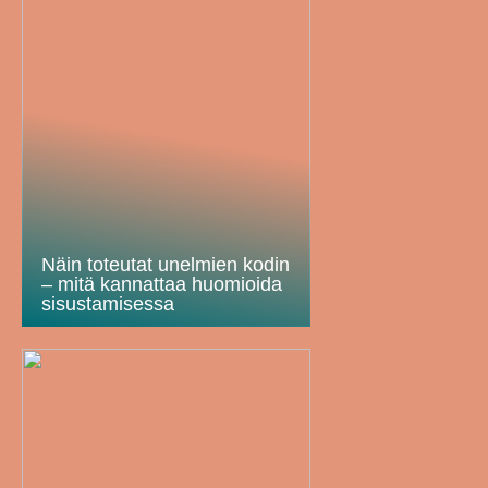
Näin toteutat unelmien kodin
– mitä kannattaa huomioida
sisustamisessa