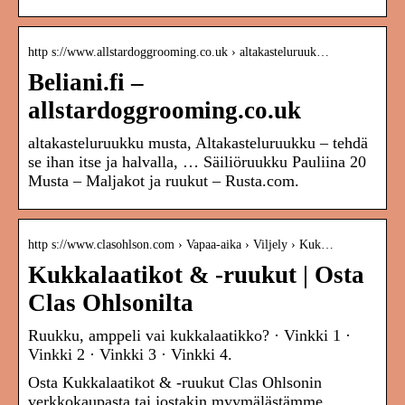
http s://www.allstardoggrooming.co.uk › altakasteluruuk…
Beliani.fi –
allstardoggrooming.co.uk
altakasteluruukku musta, Altakasteluruukku – tehdä
se ihan itse ja halvalla, … Säiliöruukku Pauliina 20
Musta – Maljakot ja ruukut – Rusta.com.
http s://www.clasohlson.com › Vapaa-aika › Viljely › Kuk…
Kukkalaatikot & -ruukut | Osta
Clas Ohlsonilta
Ruukku, amppeli vai kukkalaatikko? · Vinkki 1 ·
Vinkki 2 · Vinkki 3 · Vinkki 4.
Osta Kukkalaatikot & -ruukut Clas Ohlsonin
verkkokaupasta tai jostakin myymälästämme