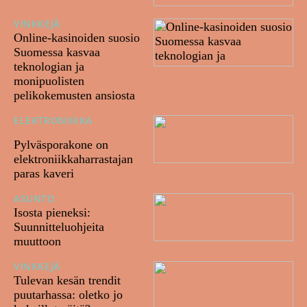
VINKKEJÄ
16/12/2025
Online-kasinoiden suosio
Suomessa kasvaa
teknologian ja
monipuolisten
pelikokemusten ansiosta
ELEKTRONIIKKA
13/02/20
25
Pylväsporakone on
elektroniikkaharrastajan
paras kaveri
ASUNTO
12/09/2023
Isosta pieneksi:
Suunnitteluohjeita
muuttoon
VINKKEJÄ
22/05/2023
Tulevan kesän trendit
puutarhassa: oletko jo