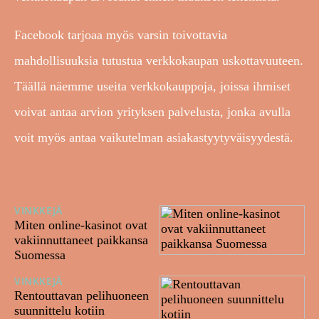
Facebook tarjoaa myös varsin toivottavia
mahdollisuuksia tutustua verkkokaupan uskottavuuteen.
Täällä näemme useita verkkokauppoja, joissa ihmiset
voivat antaa arvion yrityksen palvelusta, jonka avulla
voit myös antaa vaikutelman asiakastyytyväisyydestä.
VINKKEJÄ
02/02/2026
Miten online-kasinot ovat
vakiinnuttaneet paikkansa
Suomessa
VINKKEJÄ
18/12/2025
Rentouttavan pelihuoneen
suunnittelu kotiin