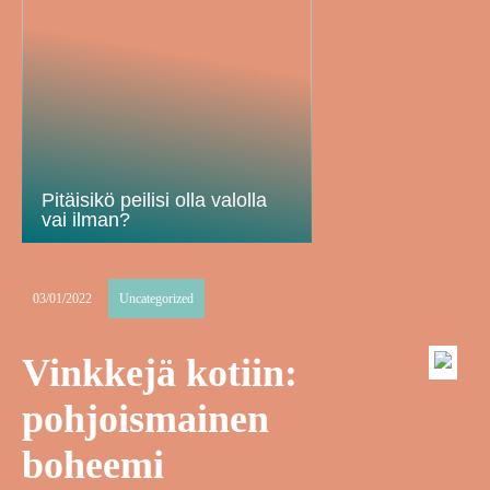
Pitäisikö peilisi olla valolla
vai ilman?
03/01/2022
Uncategorized
Vinkkejä kotiin:
pohjoismainen
boheemi