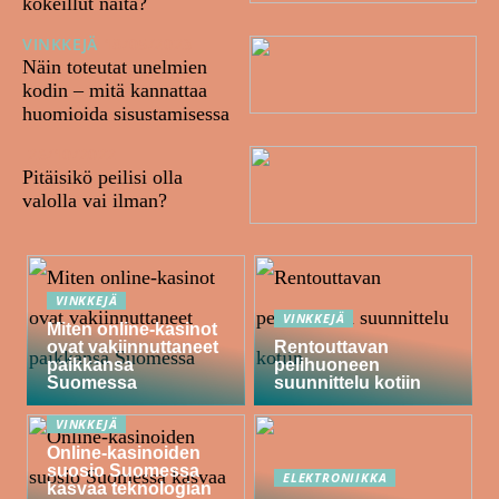
kokeillut näitä?
VINKKEJÄ
18/05/2023
Näin toteutat unelmien
kodin – mitä kannattaa
huomioida sisustamisessa
26/10/2022
Pitäisikö peilisi olla
valolla vai ilman?
VINKKEJÄ
VINKKEJÄ
Miten online-kasinot
ovat vakiinnuttaneet
Rentouttavan
paikkansa
pelihuoneen
Suomessa
suunnittelu kotiin
VINKKEJÄ
Online-kasinoiden
suosio Suomessa
ELEKTRONIIKKA
kasvaa teknologian