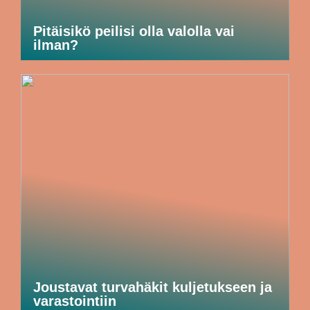
Pitäisikö peilisi olla valolla vai
ilman?
Joustavat turvahäkit kuljetukseen ja
varastointiin