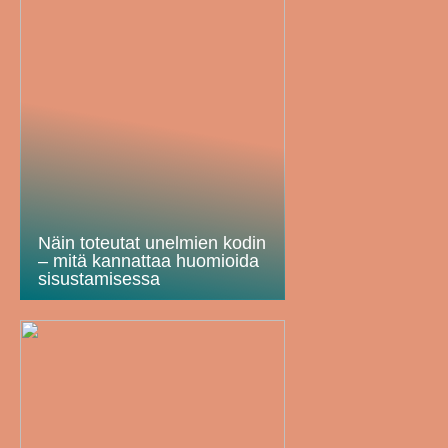
Näin toteutat unelmien kodin
– mitä kannattaa huomioida
sisustamisessa