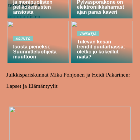
ja monipuolisten
Pylväsporakone on
pelikokemusten
elektroniikkaharrast
ansiosta
ajan paras kaveri
VINKKEJÄ
ASUNTO
Tulevan kesän
Isosta pieneksi:
trendit puutarhassa:
Suunnitteluohjeita
oletko jo kokeillut
muuttoon
näitä?
Julkkispariskunnat Mika Pohjonen ja Heidi Pakarinen:
Lapset ja Elämäntyylit