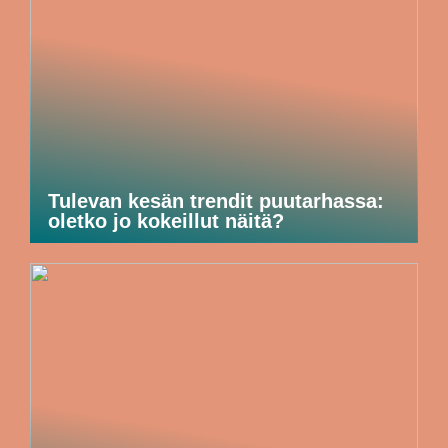
Tulevan kesän trendit puutarhassa:
oletko jo kokeillut näitä?